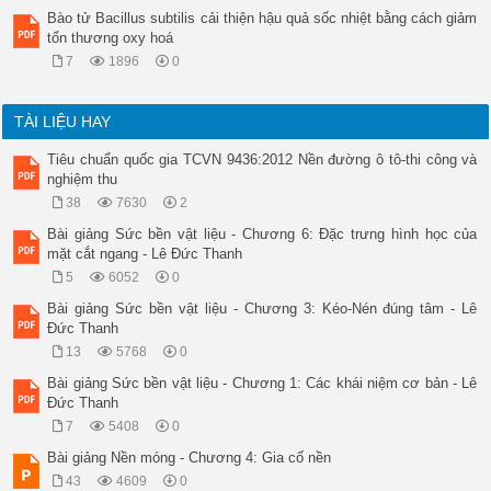
Bào tử Bacillus subtilis cải thiện hậu quả sốc nhiệt bằng cách giảm
tổn thương oxy hoá
7
1896
0
TÀI LIỆU HAY
Tiêu chuẩn quốc gia TCVN 9436:2012 Nền đường ô tô-thi công và
nghiệm thu
38
7630
2
Bài giảng Sức bền vật liệu - Chương 6: Đặc trưng hình học của
mặt cắt ngang - Lê Đức Thanh
5
6052
0
Bài giảng Sức bền vật liệu - Chương 3: Kéo-Nén đúng tâm - Lê
Đức Thanh
13
5768
0
Bài giảng Sức bền vật liệu - Chương 1: Các khái niệm cơ bản - Lê
Đức Thanh
7
5408
0
Bài giảng Nền móng - Chương 4: Gia cố nền
43
4609
0