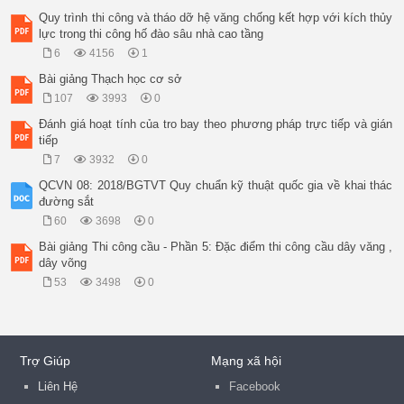
Quy trình thi công và tháo dỡ hệ văng chống kết hợp với kích thủy
lực trong thi công hố đào sâu nhà cao tầng
6
4156
1
Bài giảng Thạch học cơ sở
107
3993
0
Đánh giá hoạt tính của tro bay theo phương pháp trực tiếp và gián
tiếp
7
3932
0
QCVN 08: 2018/BGTVT Quy chuẩn kỹ thuật quốc gia về khai thác
đường sắt
60
3698
0
Bài giảng Thi công cầu - Phần 5: Đặc điểm thi công cầu dây văng ,
dây võng
53
3498
0
Trợ Giúp
Mạng xã hội
Liên Hệ
Facebook