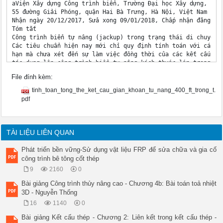
aViện Xây dựng Công trình biển, Trường Đại học Xây dựng,

55 đường Giải Phóng, quận Hai Bà Trưng, Hà Nội, Việt Nam

Nhận ngày 20/12/2017, Sửa xong 09/01/2018, Chấp nhận đăng 28/
Tóm tắt

Công trình biển tự nâng (jackup) trong trạng thái di chuyển l
Các tiêu chuẩn hiện nay mới chỉ quy định tính toán với các mô
hạn mà chưa xét đến sự làm việc đồng thời của các kết cấu như
tác dụng lên công trình biển tự nâng kích thước lớn trong trạ
bức xạ và thường được xác định bằng phương pháp phần tử biên.
File đính kèm:
hợp phương pháp phần tử biên và phương pháp phần tử hữu hạn đ
trong trạng thái di chuyển và áp dụng cụ thể cho một công trì
tinh_toan_tong_the_ket_cau_gian_khoan_tu_nang_400_ft_trong_t.
biển Việt Nam.

pdf
Từ khoá: giàn khoan tự nâng 400 ft; trạng thái di chuyển; tín
GLOBAL ANALYSIS OF JACK-UP 400 FT IN TRANSIT CONDITION

Abstract

In transit condition, Jack-up Rig is a type of floating marin
TÀI LIỆU LIÊN QUAN
standards have just regulated calculating in the equivalent m
(FEM), without consideration of structure’s simultaneous work
Phát triển bền vững-Sử dụng vật liệu FRP để sửa chữa và gia cố
diffracted, radiated wave loads acting on large-sized Jack-up
công trình bê tông cốt thép
by the Boundary Element Method (BEM). This article indicates 
9
2160
0
so as to compute overall Jack-up Rig in the transit condition
in Vietnamese sea condition.

Bài giảng Công trình thủy nâng cao - Chương 4b: Bài toán toả nhiệt
Keywords: overall jack-up rig 400 ft; transit condition; glob
3D - Nguyễn Thống
https://doi.org/10.31814/stce.nuce2018-12(6)-02 c© 2018 Trườn
16
1140
0
1. Giới thiệu

Giàn khoan tự nâng 400 ft (Hình 1) có khối lượng kết cấu và t
Bài giảng Kết cấu thép - Chương 2: Liên kết trong kết cấu thép -