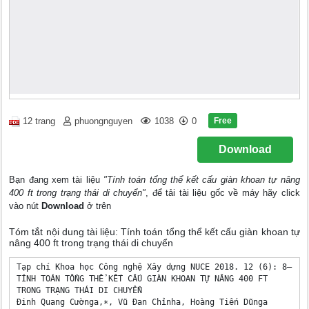
Free
12 trang
phuongnguyen
1038
0
Download
Bạn đang xem tài liệu
"Tính toán tổng thể kết cấu giàn khoan tự nâng
400 ft trong trạng thái di chuyển"
, để tải tài liệu gốc về máy hãy click
vào nút
Download
ở trên
Tóm tắt nội dung tài liệu: Tính toán tổng thể kết cấu giàn khoan tự
nâng 400 ft trong trạng thái di chuyển
Tạp chí Khoa học Công nghệ Xây dựng NUCE 2018. 12 (6): 8–19

TÍNH TOÁN TỔNG THỂ KẾT CẤU GIÀN KHOAN TỰ NÂNG 400 FT

TRONG TRẠNG THÁI DI CHUYỂN

Đinh Quang Cườnga,∗, Vũ Đan Chỉnha, Hoàng Tiến Dũnga
