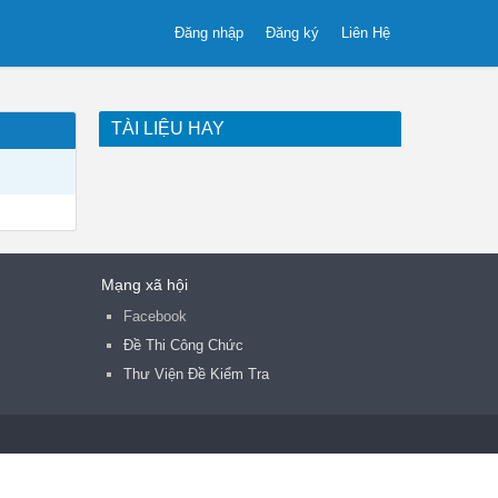
Đăng nhập
Đăng ký
Liên Hệ
TÀI LIỆU HAY
Mạng xã hội
Facebook
Đề Thi Công Chức
Thư Viện Đề Kiểm Tra