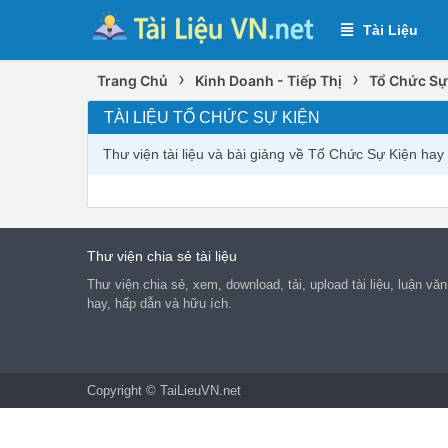
Tài Liệu
›
›
Trang Chủ
Kinh Doanh - Tiếp Thị
Tổ Chức Sự
TÀI LIỆU TỔ CHỨC SỰ KIỆN
Thư viện tài liệu và bài giảng về Tổ Chức Sự Kiện ha
Thư viện chia sẻ tài liệu
Thư viện chia sẻ, xem, download, tải, upload tài liệu, luận vă
hay, hấp dẫn và hữu ích.
Copyright © TaiLieuVN.net