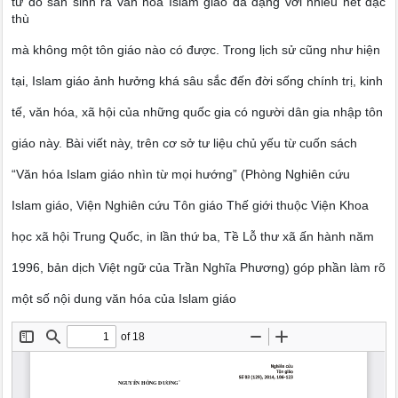
từ đó sản sinh ra văn hóa Islam giáo đa dạng với nhiều nét đặc
thù
mà không một tôn giáo nào có được. Trong lịch sử cũng như hiện
tại, Islam giáo ảnh hưởng khá sâu sắc đến đời sống chính trị, kinh
tế, văn hóa, xã hội của những quốc gia có người dân gia nhập tôn
giáo này. Bài viết này, trên cơ sở tư liệu chủ yếu từ cuốn sách
“Văn hóa Islam giáo nhìn từ mọi hướng” (Phòng Nghiên cứu
Islam giáo, Viện Nghiên cứu Tôn giáo Thế giới thuộc Viện Khoa
học xã hội Trung Quốc, in lần thứ ba, Tề Lỗ thư xã ấn hành năm
1996, bản dịch Việt ngữ của Trần Nghĩa Phương) góp phần làm rõ
một số nội dung văn hóa của Islam giáo