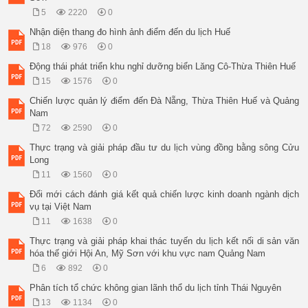
5
2220
0
Nhận diện thang đo hình ảnh điểm đến du lịch Huế
18
976
0
Động thái phát triển khu nghỉ dưỡng biển Lăng Cô-Thừa Thiên Huế
15
1576
0
Chiến lược quản lý điểm đến Đà Nẵng, Thừa Thiên Huế và Quảng
Nam
72
2590
0
Thực trạng và giải pháp đầu tư du lịch vùng đồng bằng sông Cửu
Long
11
1560
0
Đổi mới cách đánh giá kết quả chiến lược kinh doanh ngành dịch
vụ tại Việt Nam
11
1638
0
Thực trạng và giải pháp khai thác tuyến du lịch kết nối di sản văn
hóa thế giới Hội An, Mỹ Sơn với khu vực nam Quảng Nam
6
892
0
Phân tích tổ chức không gian lãnh thổ du lịch tỉnh Thái Nguyên
13
1134
0