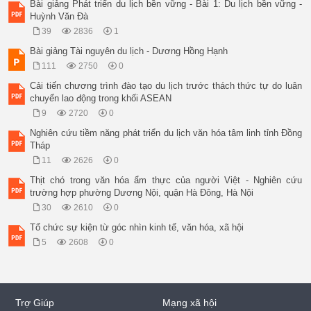
Bài giảng Phát triển du lịch bền vững - Bài 1: Du lịch bền vững -
Huỳnh Văn Đà
39
2836
1
Bài giảng Tài nguyên du lịch - Dương Hồng Hạnh
111
2750
0
Cải tiến chương trình đào tạo du lịch trước thách thức tự do luân
chuyển lao động trong khối ASEAN
9
2720
0
Nghiên cứu tiềm năng phát triển du lịch văn hóa tâm linh tỉnh Đồng
Tháp
11
2626
0
Thịt chó trong văn hóa ẩm thực của người Việt - Nghiên cứu
trường hợp phường Dương Nội, quận Hà Đông, Hà Nội
30
2610
0
Tổ chức sự kiện từ góc nhìn kinh tế, văn hóa, xã hội
5
2608
0
Trợ Giúp
Mạng xã hội