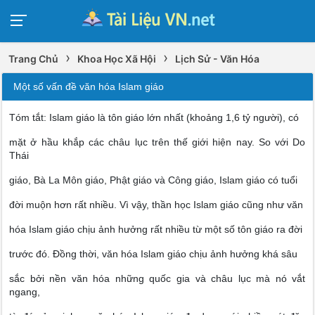
›
›
Trang Chủ
Khoa Học Xã Hội
Lịch Sử - Văn Hóa
Một số vấn đề văn hóa Islam giáo
Tóm tắt: Islam giáo là tôn giáo lớn nhất (khoảng 1,6 tỷ người), có
mặt ở hầu khắp các châu lục trên thế giới hiện nay. So với Do
Thái
giáo, Bà La Môn giáo, Phật giáo và Công giáo, Islam giáo có tuổi
đời muộn hơn rất nhiều. Vì vậy, thần học Islam giáo cũng như văn
hóa Islam giáo chịu ảnh hưởng rất nhiều từ một số tôn giáo ra đời
trước đó. Đồng thời, văn hóa Islam giáo chịu ảnh hưởng khá sâu
sắc bởi nền văn hóa những quốc gia và châu lục mà nó vắt
ngang,