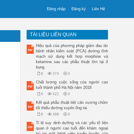
Đăng nhập
Đăng ký
Liên Hệ
TÀI LIỆU LIÊN QUAN
Hiệu quả của phương pháp giảm đau do
bệnh nhân kiểm soát (PCA) đường tĩnh
mạch sử dụng kết hợp morphine và
ketamine sau các phẫu thuật lớn tại ổ
bụng
8
374
0
Chất lượng cuộc sống của người cao
tuổi thành phố Hà Nội năm 2018
6
422
0
Kết quả phẫu thuật tiệt căn xương chũm
tối thiểu đường xuyên ống tai
8
488
0
Tỉ lệ suy dinh dưỡng và các yếu tố liên
quan ở người cao tuổi đến khám ngoại
trú tại một bệnh viện tuyến huyện của