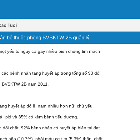
Cao Tuổi
a cán bộ thuộc phòng BVSKTW-2B quản lý
 một yếu tố nguy cơ gây nhiều biến chứng tim mạch
rị các bệnh nhân tăng huyết áp trong tổng số 93 đối
ng BVSKTW 2B năm 2011.
ng huyết áp độ II, nam nhiều hơn nữ, chủ yếu
hoá lipid và 35% có kèm bệnh tiểu đường.
heo dõi chặt, 92% bệnh nhân có huyết áp hiện tại đạt
mạch não (10,7%), nhồi máu cơ tim (5,3%) thấp, chất