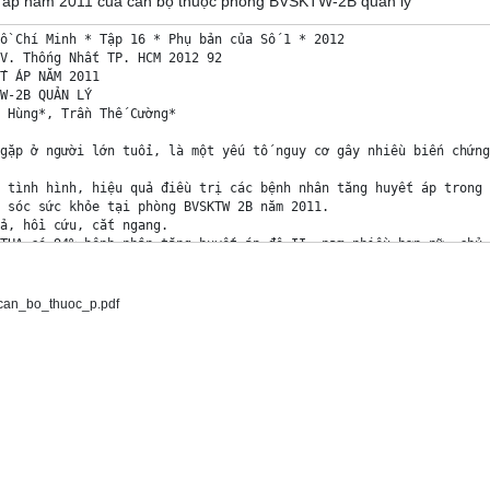
uyết áp năm 2011 của cán bộ thuộc phòng BVSKTW-2B quản lý
ồ Chí Minh * Tập 16 * Phụ bản của Số 1 * 2012 

V. Thống Nhất TP. HCM 2012 92 

T ÁP NĂM 2011 

W-2B QUẢN LÝ 

 Hùng*, Trần Thế Cường* 

gặp ở người lớn tuổi, là một yếu tố nguy cơ gây nhiều biến chứng
 tình hình, hiệu quả điều trị các bệnh nhân tăng huyết áp trong 
 sóc sức khỏe tại phòng BVSKTW 2B năm 2011. 

ả, hồi cứu, cắt ngang. 

THA có 94% bệnh nhân tăng huyết áp độ II, nam nhiều hơn nữ, chủ y
 chính là rối loạn chuyển hoá lipid và 35% có kèm bệnh tiểu đường
uân thủ điều trị cao, được theo dõi chặt, 92% bệnh nhân có huyết
g nguy hiểm như tai biến mạch não (10,7%), nhồi máu cơ tim (5,3%
can_bo_thuoc_p.pdf
ện. 

i lớn tuổi. 

ATIENS BEING CARED BY CENTRAL HEALTH CARE UNIT- 2B 

Hung, Tran The Cuong 

l. 16 - Supplement of No 1 - 2012: 92 - 96 

the common in the elderly, that is a risk factor of cardiovascul
ad. 

 assess the situation, the treatment effect of patients with hyp