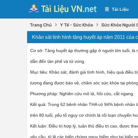
Tài Liệu
›
›
Trang Chủ
Y Tế - Sức Khỏe
Sức Khỏe Người 
Khảo sát tình hình tăng huyết áp năm 2011 củ
Cơ sở: Tăng huyết áp thường gặp ở người lớn tuổi, là
dẫn đến tàn phế và tử vong.
Mục tiêu: Khảo sát, đánh giá tình hình, hiệu quả điều t
tượng đang được bảo vệ, chăm sóc sức khỏe tại phò
Phương pháp: Nghiên cứu mô tả, hồi cứu, cắt ngang.
Kết quả: Trong 62 bênh nhân THA có 94% bệnh nhân tă
trên 80 tuổi, yếu tố nguy cơ chính là rối loạn chuyển 
Kết luận: Điều trị hợp lý, tuân thủ điều trị cao, được t
yêu cầu, tỷ lệ các biến chứng nguy hiểm như tai biến 