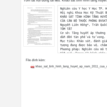
Tóm tắt nội dung tài liệu: Khảo sát tình hình tăng h
Nghiên cứu Y học Y Học TP. H
Hội nghị Khoa Học Kỹ Thuật B
KHẢO SÁT TÌNH HÌNH TĂNG HUYẾ
CỦA CÁN BỘ THUỘC PHÒNG BVSKT
Nguyễn Liên Hồng*, Trần Quốc
TÓM TẮT 

Cơ sở: Tăng huyết áp thường 
dẫn đến tàn phế và tử vong. 

Mục tiêu: Khảo sát, đánh giá
tượng đang được bảo vệ, chăm
Phương pháp: Nghiên cứu mô t
Kết quả: Trong 62 bênh nhân 
trên 80 tuổi, yếu tố nguy cơ
File đính kèm:
Kết luận: Điều trị hợp lý, t
yêu cầu, tỷ lệ các biến chứn
khao_sat_tinh_hinh_tang_huyet_ap_nam_2011_cua_
lượng cuộc sống được cải thi
Từ khóa: Tăng huyết áp, ngườ
ABSTRACT 

HYPERTENSION SURVEY OF VIP P
IN 2011. 

Nguyen Lien Hong, Tran Quoc 
* Y Hoc TP. Ho Chi Minh * Vo
Background: Hypertension is 
leading to disability and de
Objectives: To survey and to