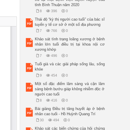
tỉnh Bình Thuận năm 2020
8
396
0
Thái độ “kỳ thị người cao tuổi” của bác sĩ
tuyến y tế cơ sở ở một số địa phương
7
766
0
Khảo sát tình trạng loãng xương ở bệnh
nhân lớn tuổi điều trị tại khoa nội cơ
xương khớp
7
496
0
Tuổi già và các giải pháp sống lâu, sống
khỏe
9
454
0
Một số đặc điểm lâm sàng và cận lâm
sàng bệnh bướu giáp không nhiễm độc ở
người cao tuổi
8
416
0
Bài giảng Điều trị tăng huyết áp ở bệnh
nhân cao tuổi - Hồ Huỳnh Quang Trí
30
494
0
Khảo sát các biến chứng của hội chứng