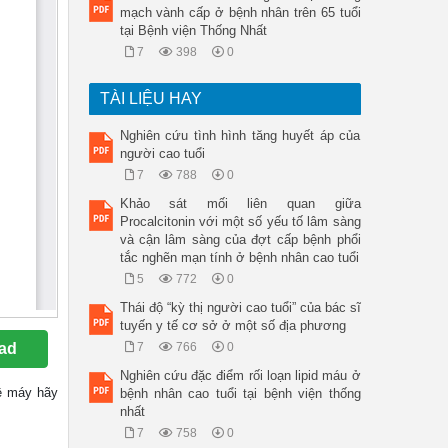
mạch vành cấp ở bệnh nhân trên 65 tuổi
tại Bệnh viện Thống Nhất
7
398
0
TÀI LIỆU HAY
Nghiên cứu tình hình tăng huyết áp của
người cao tuổi
7
788
0
Khảo sát mối liên quan giữa
Procalcitonin với một số yếu tố lâm sàng
và cận lâm sàng của đợt cấp bệnh phổi
tắc nghẽn mạn tính ở bệnh nhân cao tuổi
5
772
0
Thái độ “kỳ thị người cao tuổi” của bác sĩ
tuyến y tế cơ sở ở một số địa phương
ad
7
766
0
Nghiên cứu đặc điểm rối loạn lipid máu ở
 về máy hãy
bệnh nhân cao tuổi tại bệnh viện thống
nhất
7
758
0