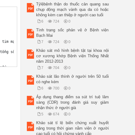
Tỷlệbệnh thận do thuốc cản quang sau
chụp động mạch vành qua da có hoặc
không kèm can thiệp ở người cao tuổi
6
724
0
Tình trạng sốc phản vệ ở Bệnh viện
Bạch Mai
 tim mạch 

7
724
0
Khảo sát mô hình bệnh tật tại khoa nội
tổng số 93 đối 

cơ xương khớp Bệnh viện Thống Nhất
năm 2012‐2013
ếu 

7
704
0
. 

Khảo sát lão thính ở người trên 50 tuổi
 áp hiện tại đạt 

có nghe kém
) thấp, chất 

6
700
0
Áp dụng thang điểm sa sút trí tuệ lâm
sàng (CDR) trong đánh giá suy giảm
nhận thức ở người già
5
674
0
Khảo sát tỉ lệ biến chứng xuất huyết
ar complications 

nặng trong thời gian nằm viện ở người
cao tuổi có hội chứng vành cấp
ertension in a total 
