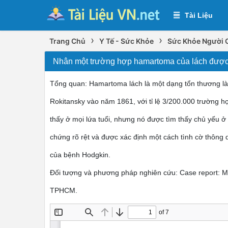
Tài Liệu
›
›
Trang Chủ
Y Tế - Sức Khỏe
Sức Khỏe Người 
Nhân một trường hợp hamartoma của lách được đ
Tổng quan: Hamartoma lách là một dạng tổn thương làn
Rokitansky vào năm 1861, với tỉ lệ 3/200.000 trường 
thấy ở mọi lứa tuổi, nhưng nó được tìm thấy chủ yếu ở
chứng rõ rệt và được xác định một cách tình cờ thông 
của bệnh Hodgkin.
Đối tượng và phương pháp nghiên cứu: Case report: M
TPHCM.