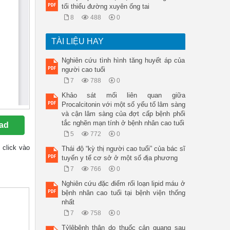
tối thiểu đường xuyên ống tai
8
488
0
TÀI LIỆU HAY
Nghiên cứu tình hình tăng huyết áp của
người cao tuổi
7
788
0
Khảo sát mối liên quan giữa
Procalcitonin với một số yếu tố lâm sàng
và cận lâm sàng của đợt cấp bệnh phổi
tắc nghẽn mạn tính ở bệnh nhân cao tuổi
ad
5
772
0
 click vào
Thái độ “kỳ thị người cao tuổi” của bác sĩ
tuyến y tế cơ sở ở một số địa phương
7
766
0
Nghiên cứu đặc điểm rối loạn lipid máu ở
bệnh nhân cao tuổi tại bệnh viện thống
nhất
7
758
0
Tỷlệbệnh thận do thuốc cản quang sau