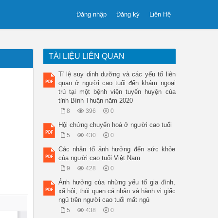
Đăng nhập
Đăng ký
Liên Hệ
TÀI LIỆU LIÊN QUAN
Tỉ lệ suy dinh dưỡng và các yếu tố liên
quan ở người cao tuổi đến khám ngoại
trú tại một bệnh viện tuyến huyện của
tỉnh Bình Thuận năm 2020
8
396
0
Hội chứng chuyển hoá ở người cao tuổi
5
430
0
Các nhân tố ảnh hưởng đến sức khỏe
của người cao tuổi Việt Nam
9
428
0
Ảnh hưởng của những yếu tố gia đình,
xã hội, thói quen cá nhân và hành vi giấc
ngủ trên người cao tuổi mất ngủ
5
438
0