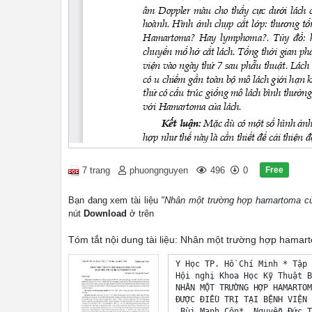
Free
7 trang
phuongnguyen
496
0
Bạn đang xem tài liệu
"Nhân một trường hợp hamartoma của
nút
Download
ở trên
Tóm tắt nội dung tài liệu: Nhân một trường hợp hamart
Y Học TP. Hồ Chí Minh * Tập 
Hội nghị Khoa Học Kỹ Thuật B
NHÂN MỘT TRƯỜNG HỢP HAMARTOM
ĐƯỢC ĐIỀU TRỊ TẠI BỆNH VIỆN 
 Bùi Mạnh Côn*, Nguyễn Đức T