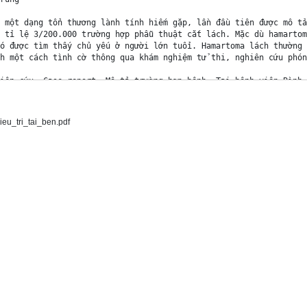
 một dạng tổn thương lành tính hiếm gặp, lần đầu tiên được mô tả 
 tỉ lệ 3/200.000 trường hợp phẫu thuật cắt lách. Mặc dù hamartom
ó được tìm thấy chủ yếu ở người lớn tuổi. Hamartoma lách thường 
h một cách tình cờ thông qua khám nghiệm tử thi, nghiên cứu phón
iên cứu: Case report: Mô tả trường hợp bệnh. Tại bệnh viện Bình D
50 tuổi, có triệu chứng là đau thượng vị hơn 1 tháng. Khám thực 
n, các dấu hiệu khác bình thường, khám bụng ấn đau nhẹ thượng vị
u_tri_tai_ben.pdf
iểu cầu giảm nhiều: 4,88 x 104/mm3. Số lượng hồng cầu, Hct, Hb, 
sferase, alanine aminotransferase, bilirubin toàn phần và nồng đ
NA Test, anti-dsDNA, AFP, CA 19-9, CEA đều trong giới hạn bình t
dưới lách có cấu trúc to, mật độ gần bằng nhu mô lách, chèn thận
: thương tổn dạng u rất lớn trong nhu mô lách chưa rõ bản chất: 
y đồ: hình ảnh tủy tăng hồng cầu và mẫu tiểu cầu. Phẫu thuật nội 
thời gian phẫu thuật khoảng 60 phút. Bệnh nhân sau phẫu thuật tố
 thuật. Lách bị cắt bỏ nặng khoảng 800g và có kích thước 12 x 10
ch giới hạn không rõ, mặt cắt mềm, bở, màu đỏ sậm. Ở mức hiển vi
h bình thường với hai thành phần chính là tủy đỏ và tủy trắng. C
ình ảnh đặc trưng cho hamartoma lách, việc thu thập và phân tích
 để cải thiện độ tin cây của việc chẩn đoán và điều trị. 

ách; Khối u lách; Nội soi cắt lách; Cắt lách. 

WERE TREATED AT BINH DAN HOSPITAL 
