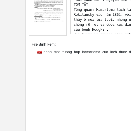
TÓM TẮT 

Tổng quan: Hamartoma lách là
Rokitansky vào năm 1861, với
thấy ở mọi lứa tuổi, nhưng n
chứng rõ rệt và được xác địn
của bệnh Hodgkin. 

Đối tượng và phương pháp ngh
TPHCM. 

File đính kèm:
Kết quả: Một bệnh nhân nam, 
nhân không sốt, không sụt câ
nhan_mot_truong_hop_hamartoma_cua_lach_duoc_die
tra cận lâm sàng: số lượng t
protein, aspartate aminotran
creatinine, urê, LE CELLS, A
âm Doppler màu cho thấy cực 
hoành. Hình ảnh chụp cắt lớp
Hamartoma? Hay lymphoma?. Tủ
chuyển mổ hở cắt lách. Tổng 
viện vào ngày thứ 7 sau phẫu
có u chiếm gần toàn bộ mô lá
thử có cấu trúc giống mô lác
với Hamartoma của lách. 

Kết luận: Mặc dù có một số h
hợp như thế này là cần thiết
Từ khóa: Hamartoma lách; U l
ABSTRACT 

A CASE OF SPLENIC HAMARTOMA 