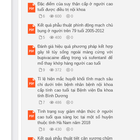
Đặc điểm của suy thận cấp ở người cao
tuổi được điều trị nội khoa
6
600
0
Kết quả phẫu thuật phình động mạch chủ
bụng ở người trên 79 tuổi 2005-2012
5
400
0
Đánh giá hiệu quả phương pháp kết hợp
gây tê tủy sống ngoài màng cứng với
bupivacaine đẳng trọng và sufentanil để
mổ thay khớp háng người cao tuổi
9
372
0
Tỉ lệ hiện mắc huyết khối tĩnh mạch sâu
chi dưới trên bệnh nhân bệnh nội khoa
cấp tính cao tuổi tại Bệnh viện Đa khoa
tỉnh Bình Dương
7
486
0
Tình trạng suy giảm nhận thức ở người
cao tuổi qua sàng lọc tại một số huyện
thuộc tỉnh Hà Nam năm 2018
8
430
0
Kết quả phẫu thuật tiệt căn xương chũm