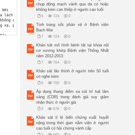
chụp động mạch vành qua da có hoặc
không kèm can thiệp ở người cao tuổi
bởi 

a lách được tìm 

6
724
0
không có triệu 

Tình trạng sốc phản vệ ở Bệnh viện
g xạ, phẫu thuật 

Bạch Mai
ân 

7
724
0
Khảo sát mô hình bệnh tật tại khoa nội
thể, bệnh 

cơ xương khớp Bệnh viện Thống Nhất
. Kết quả kiểm 

năm 2012‐2013
tổng lượng 

ộ huyết thanh 

7
704
0
hường. Siêu 

Khảo sát lão thính ở người trên 50 tuổi
 trái sát cơ 

có nghe kém
hemangioma? 

soi 

6
700
0
t và được xuất 

Áp dụng thang điểm sa sút trí tuệ lâm
 x 7 cm. Mặt cắt 

sàng (CDR) trong đánh giá suy giảm
, toàn bộ mẫu 

hẩn đoán: phù hợp 

nhận thức ở người già
5
676
0
 các trường 

Khảo sát tỉ lệ biến chứng xuất huyết
nặng trong thời gian nằm viện ở người
cao tuổi có hội chứng vành cấp
7
660
0