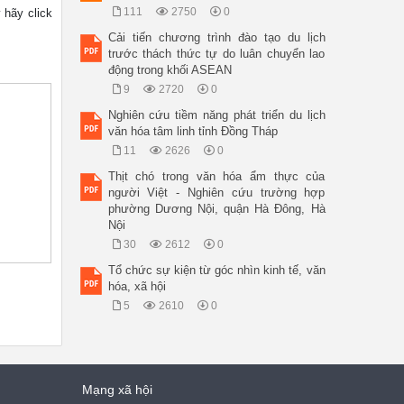
111
2750
0
y hãy click
Cải tiến chương trình đào tạo du lịch
trước thách thức tự do luân chuyển lao
động trong khối ASEAN
9
2720
0
Nghiên cứu tiềm năng phát triển du lịch
văn hóa tâm linh tỉnh Đồng Tháp
11
2626
0
Thịt chó trong văn hóa ẩm thực của
người Việt - Nghiên cứu trường hợp
phường Dương Nội, quận Hà Đông, Hà
Nội
30
2612
0
Tổ chức sự kiện từ góc nhìn kinh tế, văn
hóa, xã hội
5
2610
0
Mạng xã hội