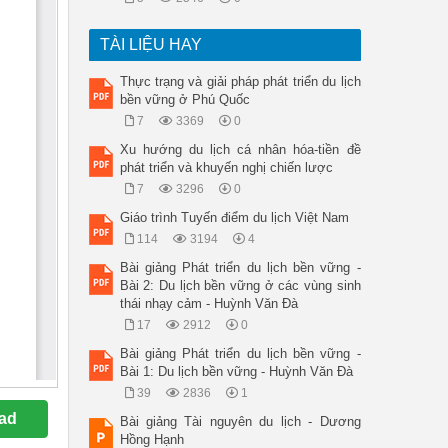
TÀI LIỆU HAY
Thực trạng và giải pháp phát triển du lịch
bền vững ở Phú Quốc
7
3369
0
Xu hướng du lịch cá nhân hóa-tiền đề
phát triển và khuyến nghị chiến lược
7
3296
0
Giáo trình Tuyến điểm du lịch Việt Nam
114
3194
4
Bài giảng Phát triển du lịch bền vững -
Bài 2: Du lịch bền vững ở các vùng sinh
thái nhạy cảm - Huỳnh Văn Đà
17
2912
0
Bài giảng Phát triển du lịch bền vững -
Bài 1: Du lịch bền vững - Huỳnh Văn Đà
39
2836
1
ad
Bài giảng Tài nguyên du lịch - Dương
Hồng Hạnh