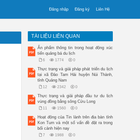
Đăng nhập
Đăng ký
Liên Hệ
TÀI LIỆU LIÊN QUAN
Ấn phẩm thông tin trong hoạt động xúc
tiến quảng bá du lịch
6
1774
0
Thực trạng và giải pháp phát triển du lịch
tại xã Đảo Tam Hải huyện Núi Thành,
tỉnh Quảng Nam
12
2342
0
Thực trạng và giải pháp đầu tư du lịch
vùng đồng bằng sông Cửu Long
11
1560
0
Hoạt động của Tin lành trên địa bàn tỉnh
Kon Tum và một số vấn đề đặt ra trong
bối cảnh hiện nay
7
1988
0