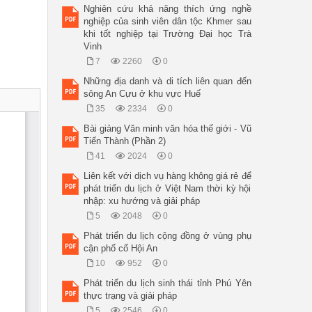
Nghiên cứu khả năng thích ứng nghề
nghiệp của sinh viên dân tộc Khmer sau
khi tốt nghiệp tại Trường Đại học Trà
Vinh
7
2260
0
Những địa danh và di tích liên quan đến
sông An Cựu ở khu vực Huế
35
2334
0
Bài giảng Văn minh văn hóa thế giới - Vũ
Tiến Thành (Phần 2)
41
2024
0
Liên kết với dịch vụ hàng không giá rẻ để
phát triển du lịch ở Việt Nam thời kỳ hội
nhập: xu hướng và giải pháp
5
2048
0
Phát triển du lịch cộng đồng ở vùng phụ
cận phố cổ Hội An
10
952
0
Phát triển du lịch sinh thái tỉnh Phú Yên
thực trạng và giải pháp
5
2546
0