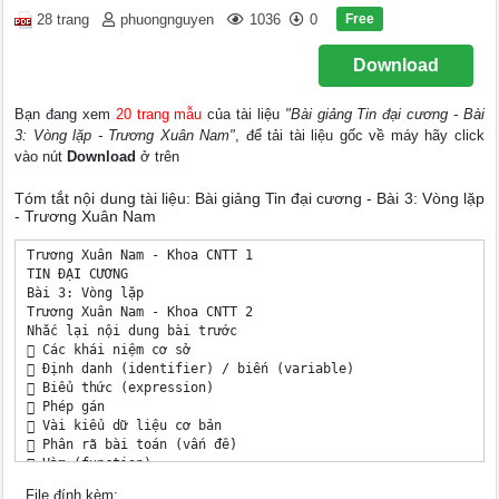
Free
28 trang
phuongnguyen
1036
0
Download
Bạn đang xem
20 trang mẫu
của tài liệu
"Bài giảng Tin đại cương - Bài
3: Vòng lặp - Trương Xuân Nam"
, để tải tài liệu gốc về máy hãy click
vào nút
Download
ở trên
Tóm tắt nội dung tài liệu: Bài giảng Tin đại cương - Bài 3: Vòng lặp
- Trương Xuân Nam
Trương Xuân Nam - Khoa CNTT 1

TIN ĐẠI CƯƠNG

Bài 3: Vòng lặp

Trương Xuân Nam - Khoa CNTT 2

Nhắc lại nội dung bài trước

 Các khái niệm cơ sở

 Định danh (identifier) / biến (variable)

 Biểu thức (expression)

 Phép gán

 Vài kiểu dữ liệu cơ bản

 Phân rã bài toán (vấn đề)

 Hàm (function)

 Nhập và xuất dữ liệu

File đính kèm: