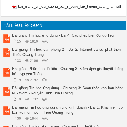
Trương Xuân Nam - Khoa CNTT 3

Bài 3: Vòng lặp

bai_giang_tin_dai_cuong_bai_3_vong_lap_truong_xuan_nam.pdf
 Đặt vấn đề

 Cách giải quyết bằng vòng lặp

 Phép toán logic

 Các cấu trúc lặp:

TÀI LIỆU LIÊN QUAN
 while do

 for

Bài giảng Tin học ứng dụng - Bài 4: Các phép biến đổi dữ liệu
 do while

15
1810
0
Trương Xuân Nam - Khoa CNTT 4

Bài 3: Vòng lặp

Bài giảng Tin học văn phòng 2 - Bài 2: Internet và sự phát triển -
 Đặt vấn đề

Thiều Quang Trung
 Cách giải quyết bằng vòng lặp

33
2106
0
 Phép toán logic

 Các cấu trúc lặp:

Bài giảng Phân tích dữ liệu - Chương 3: Kiểm định giả thuyết thống
 while do

kê - Nguyễn Thống
 for

19
2192
0
 do while

Trương Xuân Nam - Khoa CNTT 5

Bài giảng Tin học ứng dụng - Chương 3: Soạn thảo văn bản bằng
3.1 Đặt vấn đề

MS Word - Nguyễn Đình Hoa Cương
 3 cấu trúc cơ bản của xử lý máy tính:

19
1732
0
 Tuần tự Đã học trong bài vừa xong

 Lặp Chương 3

Bài giảng Tin học ứng dụng trong kinh doanh‎ - Bài 1: Khái niệm cơ
 Lựa chọn Chương 4

bản về môn học - Thiều Quang Trung
 Nhiều thuật toán trong cuộc sống về bản chất 

30
1844
0
đã có tính lặp:

 Tính tổng dãy số

Bài giảng Tin học đại cương - Chương III: Thuật toán