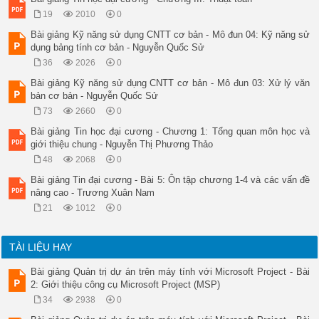
 Các phương pháp tính xấp xỉ

19
2010
0
 Các phương pháp thử sai

Trương Xuân Nam - Khoa CNTT 6

Bài giảng Kỹ năng sử dụng CNTT cơ bản - Mô đun 04: Kỹ năng sử
3.1 Đặt vấn đề

dụng bảng tính cơ bản - Nguyễn Quốc Sử
 Một số bài toán giản đơn có thể giải 

36
2026
0
quyết bằng phương pháp tuần tự, tuy 

nhiên có nhiều bật cập:

Bài giảng Kỹ năng sử dụng CNTT cơ bản - Mô đun 03: Xử lý văn
 Chương trình dài, nhàm chán

bản cơ bản - Nguyễn Quốc Sử
 Không thể tổng quát hóa

73
2660
0
Trương Xuân Nam - Khoa CNTT 7

Bài 3: Vòng lặp

Bài giảng Tin học đại cương - Chương 1: Tổng quan môn học và
 Đặt vấn đề

giới thiệu chung - Nguyễn Thị Phương Thảo
 Cách giải quyết bằng vòng lặp

48
2068
0
 Phép toán logic

 Các cấu trúc lặp:

Bài giảng Tin đại cương - Bài 5: Ôn tập chương 1-4 và các vấn đề
 while do

nâng cao - Trương Xuân Nam
 for

21
1012
0
 do while

Trương Xuân Nam - Khoa CNTT 8

3.2 Cách giải quyết bằng vòng 

TÀI LIỆU HAY
lặp

 2 cách giải quyết:

Bài giảng Quản trị dự án trên máy tính với Microsoft Project - Bài
 Sử dụng điều kiện dừng

2: Giới thiệu công cụ Microsoft Project (MSP)
 Sử dụng biến đếm (bản chất là một điều 

kiện dừng đặc biệt)

34
2938
0
 Giải quyết được hạn chế của lời giải 
