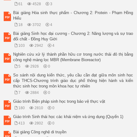
61
4528
3
Bài giảng Hóa sinh thực phẩm - Chương 2: Protein - Phạm Hồng
Hiếu
18
3702
4
Bài giảng Sinh học đại cương - Chương 2: Năng lượng và sự trao
đổi chất - Đồng Huy Giới
103
2942
4
Nghiên cứu xử lý thành phần hữu cơ trong nước thải đô thị bằng
công nghệ màng lọc MBR (Membrane Bioreactor)
5
2926
0
So sánh nội dung kiến thức, yêu cầu cần đạt giữa môn sinh học
cấp THCS-Chương trình giáo dục phổ thông hiện hành và kiến
thức sinh học trong môn khoa học tự nhiên
7
2884
0
Giáo trình Biện pháp sinh học trong bảo vệ thực vật
180
2810
0
Giáo trình Sinh thái học các khái niệm và ứng dụng (Quyển 1)
413
2802
0
Bài giảng Công nghệ di truyền