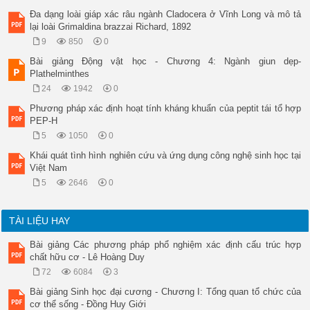
Đa dạng loài giáp xác râu ngành Cladocera ở Vĩnh Long và mô tả
lại loài Grimaldina brazzai Richard, 1892
9
850
0
Bài giảng Động vật học - Chương 4: Ngành giun dẹp-
Plathelminthes
24
1942
0
Phương pháp xác định hoạt tính kháng khuẩn của peptit tái tổ hợp
PEP-H
5
1050
0
Khái quát tình hình nghiên cứu và ứng dụng công nghệ sinh học tại
Việt Nam
5
2646
0
TÀI LIỆU HAY
Bài giảng Các phương pháp phổ nghiệm xác định cấu trúc hợp
chất hữu cơ - Lê Hoàng Duy
72
6084
3
Bài giảng Sinh học đại cương - Chương I: Tổng quan tổ chức của
cơ thể sống - Đồng Huy Giới