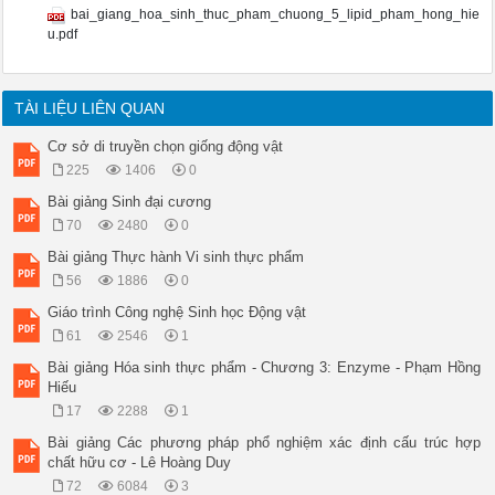
bai_giang_hoa_sinh_thuc_pham_chuong_5_lipid_pham_hong_hie
u.pdf
TÀI LIỆU LIÊN QUAN
Cơ sở di truyền chọn giống động vật
225
1406
0
Bài giảng Sinh đại cương
70
2480
0
Bài giảng Thực hành Vi sinh thực phẩm
56
1886
0
Giáo trình Công nghệ Sinh học Động vật
61
2546
1
Bài giảng Hóa sinh thực phẩm - Chương 3: Enzyme - Phạm Hồng
Hiếu
17
2288
1
Bài giảng Các phương pháp phổ nghiệm xác định cấu trúc hợp
chất hữu cơ - Lê Hoàng Duy
72
6084
3