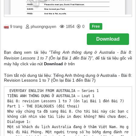
Free
9 trang
phuongnguyen
1854
0
Download
Bạn đang xem tài liệu
"Tiếng Anh thông dụng ở Australia - Bài 8:
Revision Lessons 1 to 7 (Ôn lại Bài 1 đến Bài 7)"
, để tải tài liệu gốc về
máy hãy click vào nút
Download
ở trên
Tóm tắt nội dung tài liệu: Tiếng Anh thông dụng ở Australia - Bài 8:
Revision Lessons 1 to 7 (Ôn lại Bài 1 đến Bài 7)
 EVERYDAY ENGLISH FROM AUSTRALIA – Series 1 

TIẾNG ANH THÔNG DỤNG Ở AUSTRALIA – Loạt 1 

Bài 8: revision Lessons 1 to 7 (ôn lại Bài 1 đến Bài 7) 

Part 1 - THE DIALOGUES (đối thoại) 

Như vậy chúng ta đã sang Bài 8. Cho tới bài này các bạn có th
không cần nhìn vào tài liệu in được không? Nếu chưa được, các
Dialogue 1: 

Một số khách du lịch Australia đang ở thăm Việt Nam. Họ gặp n
Nội đi Hải Phòng. Một người trong số họ bỗng dưng đánh rơi hà