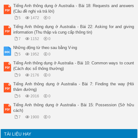
thoại được chia làm hai phần. Thuật ngữ Lawrie dùng là thuật 
Tiếng Anh thông dụng ở Australia - Bài 18: Requests and answers
người ta không nói chuyện theo kiểu này. 

(Câu đề nghị và trả lời)
LAWRIE: Sue, you visited Việt nam recently, didn't you? 

5
1472
0
SUE: Yes, I did. 

LAWRIE: Where did you go? 

Tiếng Anh thông dụng ở Australia - Bài 22: Asking for and giving
SUE: I went to Haiphong, Danang, Hue and Ho Chi Minh city. 

information (Thu thập và cung cấp thông tin)
LAWRIE: What's Hue like? 

7
1152
0
SUE: It's marvellous. Beautiful scenery. 

LAWRIE: What about Ho Chi Minh City? 

Những động từ theo sau bằng V-ing
SUE: It's a lot bigger than Hue of course, and it's very live
5
1952
0
LAWRIE: Tell me more about Hue. 

SUE: Hue was the Imperial City. It has lots temples and tombs
Tiếng Anh thông dụng ở Australia - Bài 10: Common ways to count
river's very beautiful. It's a great place. I love it. 

(Cách đọc số thông thường)
LAWRIE: What do you think of hotels in Vietnam, Graham? 

9
2176
0
GRAHAM: They're good. 

 LAWRIE: Sue? 

Tiếng Anh thông dụng ở Australia - Bài 7: Finding the way (Hỏi
SUE: On the whole I think they're very comfortable, and I lik
thăm đường)
very much. 

6
2016
0
GRAHAM: Yes, I agree. I think the hotel food in Vietnam's ver
LAWRIE: Well, talking of food, is Hanoian food better than Hu
Tiếng Anh thông dụng ở Australia - Bài 15: Possession (Sở hữu
What's your opinion? 

cách)
GRAHAM: Hmm no in my opinion they're both marvellous! 

7
1900
0
SUE: I don't agree. Hue food's too hot for me. You always nee
glass of cool water on the table! 

LAWRIE: Well thank you, Sue and Graham. 

TÀI LIỆU HAY
SUE & 
