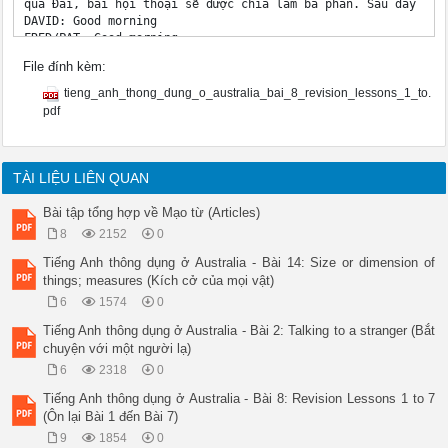
qua Đài, bài hội thoại sẽ được chia làm ba phần. Sau đây là h
DAVID: Good morning 

FRED/PAT: Good morning. 

DAVID: Oops! Oh! Sorry! Are you all right? 

File đính kèm:
FRED: Sure. Do you want a hand? 

DAVID: Thanks There! Phew! Sorry, my hands are cold. It’s fre
tieng_anh_thong_dung_o_australia_bai_8_revision_lessons_1_to.
isn't it? 

pdf
FRED: Yes, it is. 

DAVID: By the way, I'm David Brown. 

FRED: Pleased to meet you, David. Fred Robinson. 

DAVID: Nice to meet you Fred. 

TÀI LIỆU LIÊN QUAN
FRED: And this is Pat, my wife. 

PAT: How do you do? 

Bài tập tổng hợp về Mạo từ (Articles)
Dialogue 2: 

8
2152
0
Fred, Pat và David hẹn nhau đi chơi buổi tối. 

FRED: Are you doing anything tonight, David? 

Tiếng Anh thông dụng ở Australia - Bài 14: Size or dimension of
 DAVID: No, I'm free tonight. 

things; measures (Kích cở của mọi vật)
FRED: Good. Why don't we all go to the Hanoi Acrobats? 

6
1574
0
DAVID: Great idea! 

PAT: Or a Vietnamese opera. I love opera. 

Tiếng Anh thông dụng ở Australia - Bài 2: Talking to a stranger (Bắt
FRED: What about you, David? 

chuyện với một người lạ)
DAVID: I like music too. I'd prefer the opera. 

6
2318
0
PAT: Fred likes music - don't you, Fred? 

FRED: I like acrobats too! 

Tiếng Anh thông dụng ở Australia - Bài 8: Revision Lessons 1 to 7
Dialogue 3: 

(Ôn lại Bài 1 đến Bài 7)
Phóng viên Đài chúng tôi, anh Lawrie Bruce mời hai người Aust
9
1854
0
về tới phòng thu. Lawrie đề nghị họ cho biết cảm tưởng về chu