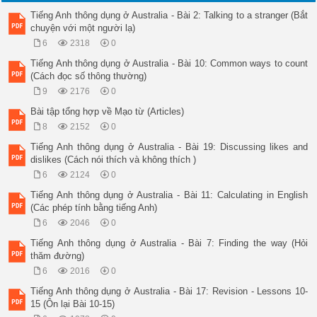
GRAHAM: 

Tiếng Anh thông dụng ở Australia - Bài 2: Talking to a stranger (Bắt
Thank you. 

chuyện với một người lạ)
Part 2 - VOCABULARY (từ vựng) 

Acrobats 

6
2318
0
[ 'ækrəbæts ] 

Tiếng Anh thông dụng ở Australia - Bài 10: Common ways to count
Biểu diễn xiếc 

(Cách đọc số thông thường)
Opera 

[ 'ɔpərə ] 

9
2176
0
Hát Opera 

Bài tập tổng hợp về Mạo từ (Articles)
Scenery 

[ 'si:nəri: ] 

8
2152
0
Phong cảnh 

Tiếng Anh thông dụng ở Australia - Bài 19: Discussing likes and
Temple 

dislikes (Cách nói thích và không thích )
[ 'templ ] 

Đền, điện, miếu 

6
2124
0
Tomb 

Tiếng Anh thông dụng ở Australia - Bài 11: Calculating in English
[ 'tu:m ] 

(Các phép tính bằng tiếng Anh)
Mộ, lăng 

Knife and fork 

6
2046
0
[ ə'naif_ən 'fɔ:k ] 

Tiếng Anh thông dụng ở Australia - Bài 7: Finding the way (Hỏi
Dao và nĩa 

thăm đường)
The National Library 

[ ðə 'næʃnəl_'laibrəri ] 

6
2016
0
Thư viện Quốc gia 

Tiếng Anh thông dụng ở Australia - Bài 17: Revision - Lessons 10-
 Vietnam Airlines 

15 (Ôn lại Bài 10-15)
[ 'vjetna:m_'ɛəlainz ] 
