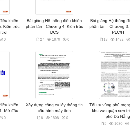
điều khiển
Bài giảng Hệ thống điều khiển
Bài giảng Hệ thống đ
: Kiến trúc
phân tán - Chương 4: Kiến trúc
phân tán - Chương 3: 
trol
DCS
PLC/H
0
27
1870
0
18
1482
điều khiển
Xây dựng công cụ lấy thông tin
Tối ưu vùng phủ mạn
1: Mở đầu
cấu hình máy tính
khu vực quận sơn tr
phố Đà Nẵn
0
6
1808
0
5
1080