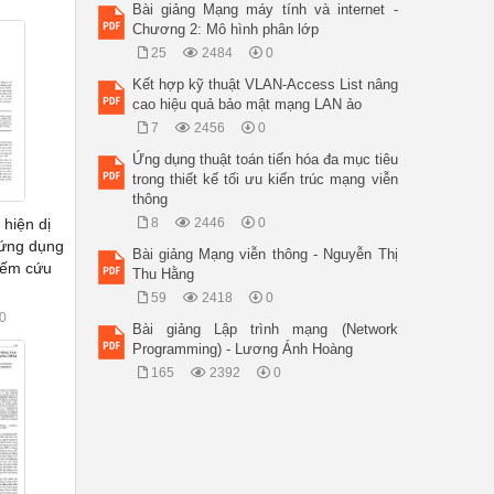
Bài giảng Mạng máy tính và internet -
Chương 2: Mô hình phân lớp
25
2484
0
Kết hợp kỹ thuật VLAN-Access List nâng
cao hiệu quả bảo mật mạng LAN ảo
7
2456
0
Ứng dụng thuật toán tiến hóa đa mục tiêu
trong thiết kế tối ưu kiến trúc mạng viễn
thông
 hiện dị
8
2446
0
 ứng dụng
Bài giảng Mạng viễn thông - Nguyễn Thị
kiếm cứu
Thu Hằng
59
2418
0
0
Bài giảng Lập trình mạng (Network
Programming) - Lương Ánh Hoàng
165
2392
0