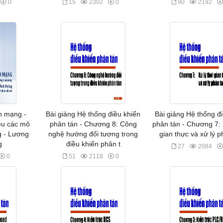
0
15
2302
0
90
2192
nh mạng -
Bài giảng Hệ thống điều khiển
Bài giảng Hệ thống đ
ệu các mô
phân tán - Chương 8: Công
phân tán - Chương 7: 
g - Lương
nghệ hướng đối tượng trong
gian thực và xử lý p
g
điều khiển phân t
27
2084
0
51
2118
0