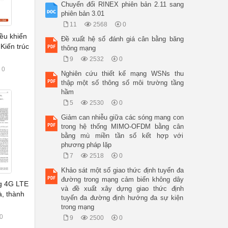
Chuyển đổi RINEX phiên bản 2.11 sang
phiên bản 3.01
11
2568
0
iều khiển
Đề xuất hệ số đánh giá cân bằng băng
Kiến trúc
thông mạng
9
2532
0
0
Nghiên cứu thiết kế mạng WSNs thu
thập một số thông số môi trường tầng
hầm
5
2530
0
Giảm can nhiễu giữa các sóng mang con
trong hệ thống MIMO-OFDM bằng cân
bằng mù miền tần số kết hợp với
phương pháp lặp
7
2518
0
Khảo sát một số giao thức định tuyến đa
đường trong mạng cảm biến không dây
g 4G LTE
và đề xuất xây dựng giao thức định
à, thành
tuyến đa đường định hướng đa sự kiện
g
trong mạng
0
9
2500
0