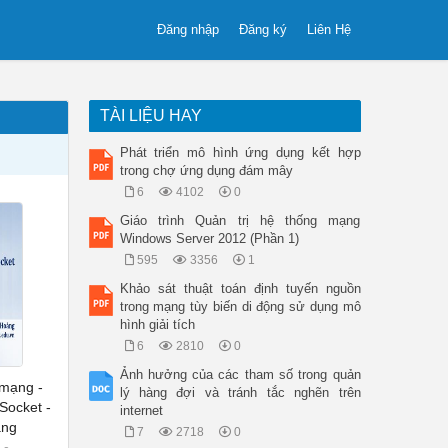
Đăng nhập
Đăng ký
Liên Hệ
TÀI LIỆU HAY
Phát triển mô hình ứng dụng kết hợp
trong chợ ứng dụng đám mây
6
4102
0
Giáo trình Quản trị hệ thống mạng
Windows Server 2012 (Phần 1)
595
3356
1
Khảo sát thuật toán định tuyến nguồn
trong mạng tùy biến di động sử dụng mô
hình giải tích
6
2810
0
Ảnh hưởng của các tham số trong quản
 mạng -
lý hàng đợi và tránh tắc nghẽn trên
Socket -
internet
àng
7
2718
0