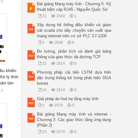
0
Bài giảng Mạng máy tính - Chương 5: Kỹ
thuật bấm cáp RJ45 - Nguyễn Quốc Sử
21
2640
1
Xây dựng hệ thống điều khiển và giám
sát scada cho dây chuyền sản xuất qua
mạng internet trên cơ sở PLC S7-1200
5
2638
0
Đo lường, phân tích và đánh giá băng
thông của giao thức đa đường TCP
12
2614
0
iều khiển
Phương pháp cải tiến LSTM dựa trên
Xử lý thời
đặc trưng thống kê trong phát hiện DGA
hân tán
botnet
10
2614
0
0
Giải pháp ảo hoá hạ tầng máy tính
5
2570
0
Bài giảng Mạng máy tính và internet -
Chương 3: Các giao thức tầng ứng dụng
(Phần 2)
23
2570
0