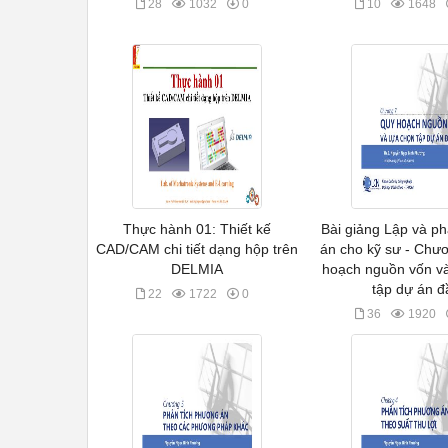
28
1032
0
10
1648
Thực hành 01: Thiết kế
Bài giảng Lập và ph
CAD/CAM chi tiết dạng hộp trên
án cho kỹ sư - Chư
DELMIA
hoạch nguồn vốn và
tập dự án đ
22
1722
0
36
1920