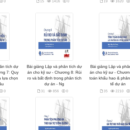
0
15
1416
0
19
1620
ân tích dự
Bài giảng Lập và phân tích dự
Bài giảng Lập và phâ
ơng 7: Quy
án cho kỹ sư - Chương 8: Rủi
án cho kỹ sư - Chươn
 lựa chọn
ro và bất định trong phân tích
toán khấu hao & phân 
ầu
dự án - Ng
tế dự án
0
31
856
0
35
2210