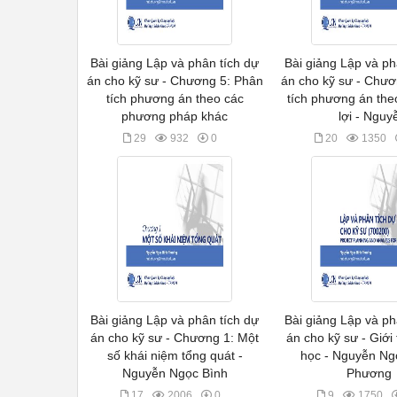
Bài giảng Lập và phân tích dự
Bài giảng Lập và ph
án cho kỹ sư - Chương 5: Phân
án cho kỹ sư - Chươ
tích phương án theo các
tích phương án the
phương pháp khác
lợi - Nguy
29
932
0
20
1350
Bài giảng Lập và phân tích dự
Bài giảng Lập và ph
án cho kỹ sư - Chương 1: Một
án cho kỹ sư - Giới
số khái niệm tổng quát -
học - Nguyễn Ng
Nguyễn Ngọc Bình
Phương
17
2006
0
9
1750