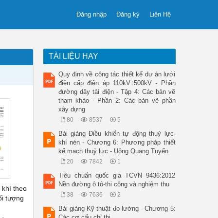
Đăng nhập
Đăng ký
Liên Hệ
TÀI LIỆU HAY
Quy định về công tác thiết kế dự án lưới
điện cấp điện áp 110kV÷500kV - Phần
đường dây tải điện - Tập 4: Các bản vẽ
tham khảo - Phần 2: Các bản vẽ phần
xây dựng
80
8537
5
Bài giảng Điều khiển tự động thuỷ lực-
khí nén - Chương 6: Phương pháp thiết
kế mạch thuỷ lực - Uông Quang Tuyến
20
7842
1
Tiêu chuẩn quốc gia TCVN 9436:2012
Nền đường ô tô-thi công và nghiệm thu
 khí theo
38
7636
2
i tượng
Bài giảng Kỹ thuật đo lường - Chương 5:
Các cơ cấu chỉ thị