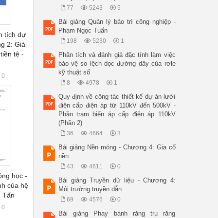
77
5243
5
Bài giảng Quản lý bảo trì công nghiệp -
Phạm Ngọc Tuấn
n tích dự
198
5230
1
g 2: Giá
tiền tệ -
Phân tích và đánh giá đặc tính làm việc
bảo vệ so lệch dọc đường dây của rơle
kỹ thuật số
0
8
4978
1
Quy định về công tác thiết kế dự án lưới
điện cấp điện áp từ 110kV đến 500kV -
Phần trạm biến áp cấp điện áp 110kV
(Phần 2)
36
4664
3
Bài giảng Nền móng - Chương 4: Gia cố
nền
43
4611
0
ộng học -
Bài giảng Truyền dữ liệu - Chương 4:
nh của hệ
Môi trường truyền dẫn
n Tấn
69
4576
0
0
Bài giảng Phay bánh răng trụ răng