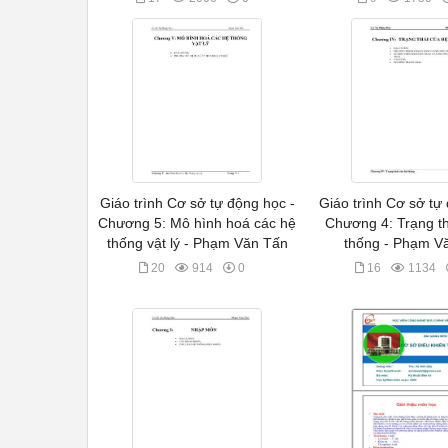
Giáo trình Cơ sở tự động học -
Giáo trình Cơ sở tự
Chương 5: Mô hình hoá các hệ
Chương 4: Trạng th
thống vật lý - Phạm Văn Tấn
thống - Phạm V
20
914
0
16
1134