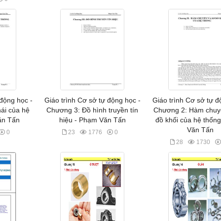
 động học -
Giáo trình Cơ sở tự động học -
Giáo trình Cơ sở tự đ
ái của hệ
Chương 3: Đồ hình truyền tín
Chương 2: Hàm chuy
ăn Tấn
hiệu - Phạm Văn Tấn
đồ khối của hệ thốn
Văn Tấn
0
23
1776
0
28
1730