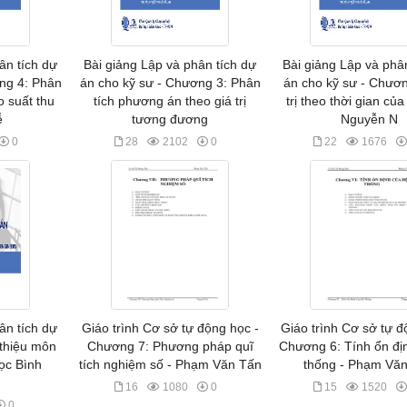
ân tích dự
Bài giảng Lập và phân tích dự
Bài giảng Lập và phâ
ng 4: Phân
án cho kỹ sư - Chương 3: Phân
án cho kỹ sư - Chươn
o suất thu
tích phương án theo giá trị
trị theo thời gian của 
ễ
tương đương
Nguyễn N
0
28
2102
0
22
1676
ân tích dự
Giáo trình Cơ sở tự động học -
Giáo trình Cơ sở tự đ
 thiệu môn
Chương 7: Phương pháp quĩ
Chương 6: Tính ổn đị
ọc Bình
tích nghiệm số - Phạm Văn Tấn
thống - Phạm Vă
16
1080
0
15
1520
0