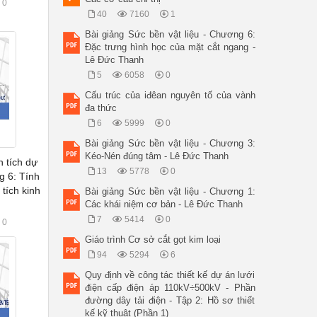
0
40
7160
1
Bài giảng Sức bền vật liệu - Chương 6:
Đặc trưng hình học của mặt cắt ngang -
Lê Đức Thanh
5
6058
0
Cấu trúc của iđêan nguyên tố của vành
đa thức
6
5999
0
Bài giảng Sức bền vật liệu - Chương 3:
Kéo-Nén đúng tâm - Lê Đức Thanh
n tích dự
13
5778
0
g 6: Tính
tích kinh
Bài giảng Sức bền vật liệu - Chương 1:
Các khái niệm cơ bản - Lê Đức Thanh
7
5414
0
0
Giáo trình Cơ sở cắt gọt kim loại
94
5294
6
Quy định về công tác thiết kế dự án lưới
điện cấp điện áp 110kV÷500kV - Phần
đường dây tải điện - Tập 2: Hồ sơ thiết
kế kỹ thuật (Phần 1)