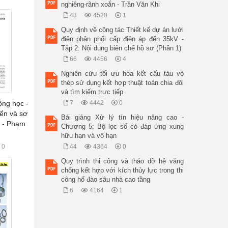
nghiêng-rãnh xoắn - Trần Văn Khi
43
4520
1
Quy định về công tác Thiết kế dự án lưới
điện phân phối cấp điện áp đến 35kV -
Tập 2: Nội dung biên chế hồ sơ (Phần 1)
66
4456
4
Nghiên cứu tối ưu hóa kết cấu tàu vỏ
thép sử dụng kết hợp thuật toán chia đôi
và tìm kiếm trực tiếp
ộng học -
7
4442
0
ển và sơ
Bài giảng Xử lý tín hiệu nâng cao -
g - Phạm
Chương 5: Bộ lọc số có đáp ứng xung
hữu hạn và vô hạn
0
44
4364
0
Quy trình thi công và tháo dỡ hệ văng
chống kết hợp với kích thủy lực trong thi
công hố đào sâu nhà cao tầng
6
4164
1