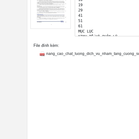
19 

29 

41 

51 

61 

MỤC LỤC 

KINH TẾ VÀ QUẢN LÝ 

1. Nguyễn Văn Thành và Đặng 
File đính kèm:
các doanh nghiệp công nghiệp
Policies to Improve the Comp
nang_cao_chat_luong_dich_vu_nham_tang_cuong_su
Coming Time 

2. Nguyễn Hoàng, Lê Trung Hi
năng suất đầu ra của các doa
135BMkt.11TRMg.11 

Analyzing the Relationship b
Vietnam 

QUẢN TRỊ KINH DOANH 

3. Nguyễn Viết Lâm - Nâng ca
ngân hàng thương mại Việt Na
Improve service quality to e
4. Nguyễn Thanh Huyền, Nguyễ
- Nghiên cứu các nhân tố ảnh
cứu điển hình tại thành phố 
A Study on Factors Impacting
Hanoi City 

5. Hà Minh Hiếu - Các yếu tố