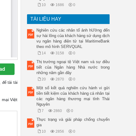
10
1686
0
TÀI LIỆU HAY
Nghiên cứu các nhân tố ảnh hƯởng đến
sự hài lõng của khách hàng sử dụng dịch
vụ ngân hàng điện tử tại MaritimeBank
theo mô hình SERVQUAL
14
3158
0
Thị trường ngoại tệ Việt nam và sự điều
tiết của Ngân hàng Nhà nước trong
ad
những năm gần đây
20
2870
0
, để tải tài
Một số kết quả nghiên cứu hành vi gửi
tiền tiết kiệm của khách hàng cá nhân tại
các ngân hàng thương mại tỉnh Thái
 mại Việt
Nguyên
7
2860
0
Thực trạng và giải pháp chống chuyển
gia
10
2856
0