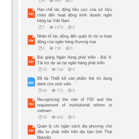
6
964
0
Hạn chế tác động tiêu cực của sở hữu
chéo đến hoạt động kinh doanh ngân
hàng tại Việt Nam
7
1570
0
Nhân tố tác động đến quản trị rủi ro hoạt
động của ngân hàng thương mại
4
730
0
Bài giảng Ngân hàng phát triển - Bài 4:
Tài trợ dự án tại ngân hàng phát triển
33
718
0
Đề tài Thiết kế sản phẩm thẻ tín dụng
dành cho sinh viên
40
772
0
Recognizing the role of FDI and the
requirement of institutional reform in
vietnam
29
842
0
Quản lý chi ngân sách địa phương cho
đầu tư phát triển trên địa bàn tỉnh Thái
Nguyên