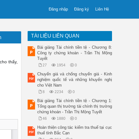
Đăng nhập
Đăng ký
Liên Hệ
TÀI LIỆU LIÊN QUAN
m
Bài giảng Tài chính tiền tệ - Chương 8:
Công ty chứng khoán - Trần Thị Mộng
Tuyết
cho thấy,
27
1954
0
Chuyển giá và chống chuyển giá - Kinh
nghiệm quốc tế và những khuyến nghị
cho Việt Nam
8
2234
0
Bài giảng Tài chính tiền tệ - Chương 1:
Tổng quan thị trường tài chính thị trường
chứng khoán - Trần Thị Mộng Tuyết
46
1880
0
Hoàn thiện công tác kiểm tra thuế tại cục
thuế tỉnh Bắc Cạn