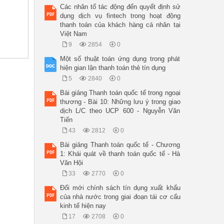
Các nhân tố tác động đến quyết định sử
dụng dịch vụ fintech trong hoạt động
thanh toán của khách hàng cá nhân tại
Việt Nam
9
2854
0
Một số thuật toán ứng dụng trong phát


hiện gian lận thanh toán thẻ tín dụng
5
2840
0
Bài giảng Thanh toán quốc tế trong ngoại
i 

thương - Bài 10: Những lưu ý trong giao
dịch L/C theo UCP 600 - Nguyễn Văn
Tiến
43
2812
0
Bài giảng Thanh toán quốc tế - Chương
ại 

1: Khái quát về thanh toán quốc tế - Hà
Văn Hội
33
2770
0
Nghiên 

Đổi mới chính sách tín dụng xuất khẩu
của nhà nước trong giai đoạn tái cơ cấu
kinh tế hiện nay
17
2708
0
i 
