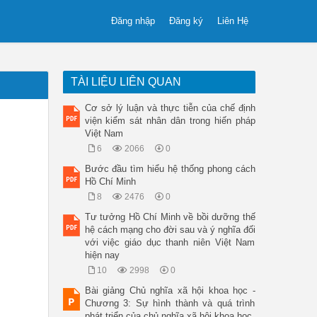
Đăng nhập
Đăng ký
Liên Hệ
TÀI LIỆU LIÊN QUAN
Cơ sở lý luận và thực tiễn của chế định
viện kiểm sát nhân dân trong hiến pháp
Việt Nam
6
2066
0
Bước đầu tìm hiểu hệ thống phong cách
Hồ Chí Minh
8
2476
0
Tư tưởng Hồ Chí Minh về bồi dưỡng thế
hệ cách mạng cho đời sau và ý nghĩa đối
với việc giáo dục thanh niên Việt Nam
hiện nay
10
2998
0
Bài giảng Chủ nghĩa xã hội khoa học -
Chương 3: Sự hình thành và quá trình
phát triển của chủ nghĩa xã hội khoa học