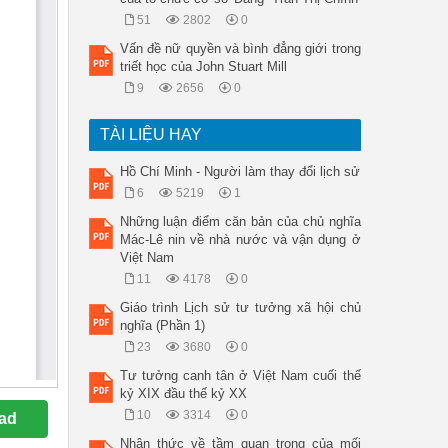
51
2802
0
Vấn đề nữ quyền và bình đẳng giới trong
triết học của John Stuart Mill
9
2656
0
TÀI LIỆU HAY
Hồ Chí Minh - Người làm thay đổi lịch sử
6
5219
1
Những luận điểm căn bản của chủ nghĩa
Mác-Lê nin về nhà nước và vận dụng ở
Việt Nam
11
4178
0
Giáo trình Lịch sử tư tưởng xã hội chủ
nghĩa (Phần 1)
23
3680
0
Tư tưởng canh tân ở Việt Nam cuối thế
kỷ XIX đầu thế kỷ XX
10
3314
0
ad
Nhận thức về tầm quan trọng của mối