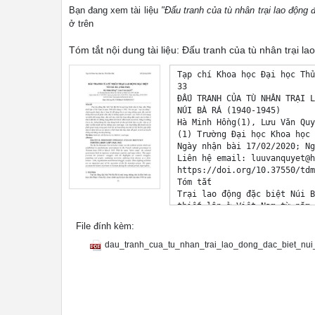
Bạn đang xem tài liệu
"Đấu tranh của tù nhân trại lao động 
ở trên
Tóm tắt nội dung tài liệu: Đấu tranh của tù nhân trại l
Tạp chí Khoa học Đại học Thủ
33 

ĐẤU TRANH CỦA TÙ NHÂN TRẠI L
NÚI BÀ RÁ (1940-1945) 

Hà Minh Hồng(1), Lưu Văn Quy
(1) Trường Đại học Khoa học 
Ngày nhận bài 17/02/2020; Ng
Liên hệ email: 
luuvanquyet@h
File đính kèm:
dau_tranh_cua_tu_nhan_trai_lao_dong_dac_biet_nui