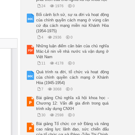
24
1976
0
Bối cảnh lịch sử, sự ra đời và hoạt động
của chính quyền cách mạng ở vùng căn
cứ địa cách mạng miền núi Khánh Hòa
(1954-1975)
4
2936
0
Những luận điểm căn bản của chủ nghĩa
Mác-Lê nin về nhà nước và vận dụng ở
Việt Nam
11
4178
0
Quá trình ra đời, tổ chức và hoạt động
của chính quyền cách mạng ở Khánh
Hòa (1945-1954)
7
3068
0
Bài giảng Chủ nghĩa xã hội khoa học -
Chương 12: Vấn đề gia đình trong quá
trình xây dựng CNXH
30
2598
0
Bài giảng Tổ chức cơ sở Đảng và nâng
cao năng lực lãnh đạo, sức chiến đấu
của tổ chức cơ sở Đảng -Trần Thị Chính