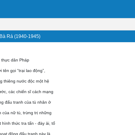
i Bà Rá (1940-1945)
tù thực dân Pháp
tên gọi “trại lao động”,
ng thiêng nước độc một hệ
ước, các chiến sĩ cách mạng
ộng đấu tranh của tù nhân ở
 của nữ tù, trừng trị những
ình thức tra tấn - đày ải, tổ
hoạt động đấu tranh này là