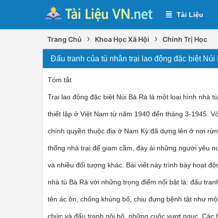
Tài Liệu
›
›
Trang Chủ
Khoa Học Xã Hội
Chính Trị Học
Đấu tranh của tù nhân trại lao động đặc biệt Nú
Tóm tắt
Trại lao động đặc biệt Núi Bà Rá là một loại hình nhà 
thiết lập ở Việt Nam từ năm 1940 đến tháng 3-1945. Với 
chính quyền thuộc địa ở Nam Kỳ đã dựng lên ở nơi rừ
thống nhà trại để giam cầm, đày ải những người yêu n
và nhiều đối tượng khác. Bài viết này trình bày hoạt đ
nhà tù Bà Rá với những trọng điểm nổi bật là: đấu tranh
tên ác ôn, chống khủng bố, chịu đựng bệnh tật như một h
chức và đấu tranh nội bộ, những cuộc vượt ngục. Các 