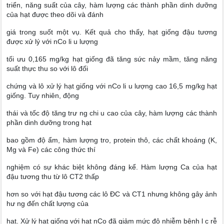
triển, năng suất của cây, hàm lượng các thành phần dinh dưỡng
của hạt được theo dõi và đánh
giá trong suốt một vụ. Kết quả cho thấy, hạt giống đậu tương
được xử lý với nCo li u lượng
tối ưu 0,165 mg/kg hạt giống đã tăng sức nảy mầm, tăng năng
suất thực thu so với lô đối
chứng và lô xử lý hạt giống với nCo li u lượng cao 16,5 mg/kg hạt
giống. Tuy nhiên, động
thái và tốc độ tăng trư ng chi u cao của cây, hàm lượng các thành
phần dinh dưỡng trong hạt
bao gồm độ ẩm, hàm lượng tro, protein thô, các chất khoáng (K,
Mg và Fe) các công thức thí
nghiệm có sự khác biệt không đáng kể. Hàm lượng Ca của hạt
đậu tương thu từ lô CT2 thấp
hơn so với hạt đậu tương các lô ĐC và CT1 nhưng không gây ảnh
hư ng đến chất lượng của
hạt. Xử lý hạt giống với hạt nCo đã giảm mức độ nhiễm bệnh l c rễ