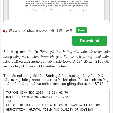
Free
10 trang
phuongnguyen
1904
0
Download
Bạn đang xem tài liệu
"Đánh giá ảnh hưởng của việc xử lý hạt đậu
tương bằng nano cobalt trước khi gieo lên sự sinh trưởng, phát triển,
năng suất và chất lượng của giống đậu tương ĐT12"
, để tải tài liệu gốc
về máy hãy click vào nút
Download
ở trên
Tóm tắt nội dung tài liệu: Đánh giá ảnh hưởng của việc xử lý hạt
đậu tương bằng nano cobalt trước khi gieo lên sự sinh trưởng,
phát triển, năng suất và chất lượng của giống đậu tương ĐT12
TAP CHI SINH HOC 2019, 41(2): 61–70 

DOI: 10.15625/0866-7160/v41n2.13722 

 61 

EFFECTS OF SEEDS TREATED WITH COBALT NANOPARTICLES ON 

GERMINATION, GROWTH, YIELD AND QUALITY OF SOYBEAN 
