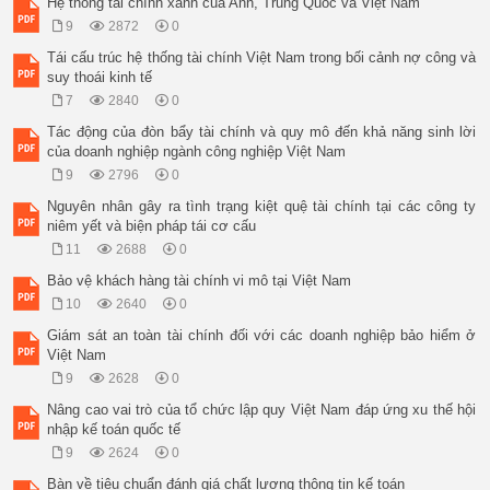
Hệ thống tài chính xanh của Anh, Trung Quốc và Việt Nam
9
2872
0
Tái cấu trúc hệ thống tài chính Việt Nam trong bối cảnh nợ công và
suy thoái kinh tế
7
2840
0
Tác động của đòn bẩy tài chính và quy mô đến khả năng sinh lời
của doanh nghiệp ngành công nghiệp Việt Nam
9
2796
0
Nguyên nhân gây ra tình trạng kiệt quệ tài chính tại các công ty
niêm yết và biện pháp tái cơ cấu
11
2688
0
Bảo vệ khách hàng tài chính vi mô tại Việt Nam
10
2640
0
Giám sát an toàn tài chính đối với các doanh nghiệp bảo hiểm ở
Việt Nam
9
2628
0
Nâng cao vai trò của tổ chức lập quy Việt Nam đáp ứng xu thế hội
nhập kế toán quốc tế
9
2624
0
Bàn về tiêu chuẩn đánh giá chất lượng thông tin kế toán