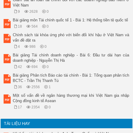
Việt Nam
9
2628
0
Bài giảng môn Tài chính quốc tế 1 - Bài 1: Hệ thống tiền tệ quốc tế
18
564
0
Chính sách tài khóa ứng phó với biến đổi khí hậu ở Việt Nam và
vấn đề đặt ra
4
986
0
Bài giảng Tài chính doanh nghiệp - Bài 6: Đầu tư dài hạn của
doanh nghiệp - Nguyễn Thị Hà
42
694
0
Bài giảng Phân tích Báo cáo tài chính - Bài 1: Tổng quan phân tích
BCTC - Trần Thị Thanh Tú
36
2556
1
Một số vấn đề về ngân hàng thương mại khi Việt Nam gia nhập
Cộng đồng kinh tế Asean
17
2354
0
TÀI LIỆU HAY