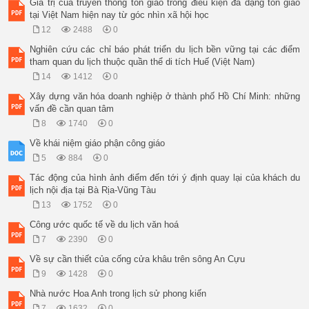
Giá trị của truyền thông tôn giáo trong điều kiện đa dạng tôn giáo
tại Việt Nam hiện nay từ góc nhìn xã hội học
12
2488
0
Nghiên cứu các chỉ báo phát triển du lịch bền vững tại các điểm
tham quan du lịch thuộc quần thể di tích Huế (Việt Nam)
14
1412
0
Xây dựng văn hóa doanh nghiệp ở thành phố Hồ Chí Minh: những
vấn đề cần quan tâm
8
1740
0
Về khái niệm giáo phận công giáo
5
884
0
Tác động của hình ảnh điểm đến tới ý định quay lại của khách du
lịch nội địa tại Bà Rịa-Vũng Tàu
13
1752
0
Công ước quốc tế về du lịch văn hoá
7
2390
0
Về sự cần thiết của cống cửa khâu trên sông An Cựu
9
1428
0
Nhà nước Hoa Anh trong lịch sử phong kiến
7
1632
0