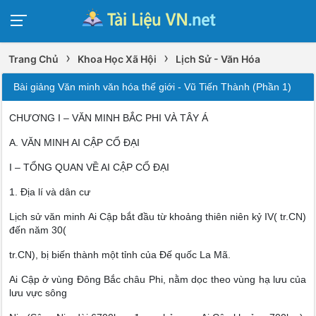
›
›
Trang Chủ
Khoa Học Xã Hội
Lịch Sử - Văn Hóa
Bài giảng Văn minh văn hóa thế giới - Vũ Tiến Thành (Phần 1)
CHƯƠNG I – VĂN MINH BẮC PHI VÀ TÂY Á
A. VĂN MINH AI CẬP CỔ ĐẠI
I – TỔNG QUAN VỀ AI CẬP CỔ ĐẠI
1. Địa lí và dân cư
Lịch sử văn minh Ai Cập bắt đầu từ khoảng thiên niên kỷ IV( tr.CN)
đến năm 30(
tr.CN), bị biến thành một tỉnh của Đế quốc La Mã.
Ai Cập ở vùng Đông Bắc châu Phi, nằm dọc theo vùng hạ lưu của
lưu vực sông