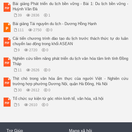
Bài giảng Phát triển du lịch bền vững - Bài 1: Du lịch bền vững -
Huỳnh Văn Đà
39
2836
1
Bài giảng Tài nguyên du lịch - Dương Hồng Hạnh
111
2750
0
Cải tiến chương trình đào tạo du lịch trước thách thức tự do luân
chuyển lao động trong khối ASEAN
9
2720
0
Nghiên cứu tiềm năng phát triển du lịch văn hóa tâm linh tỉnh Đồng
Tháp
11
2626
0
Thịt chó trong văn hóa ẩm thực của người Việt - Nghiên cứu
trường hợp phường Dương Nội, quận Hà Đông, Hà Nội
30
2612
0
Tổ chức sự kiện từ góc nhìn kinh tế, văn hóa, xã hội
5
2610
0
Trợ Giúp
Mạng xã hội