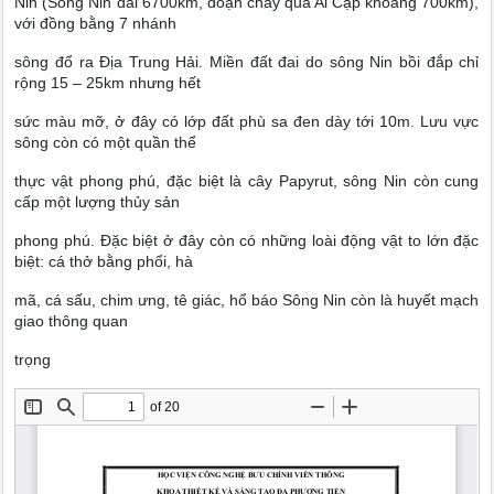
Nin (Sông Nin dài 6700km, đoạn chảy qua Ai Cập khoảng 700km),
với đồng bằng 7 nhánh
sông đổ ra Địa Trung Hải. Miền đất đai do sông Nin bồi đắp chỉ
rộng 15 – 25km nhưng hết
sức màu mỡ, ở đây có lớp đất phù sa đen dày tới 10m. Lưu vực
sông còn có một quần thể
thực vật phong phú, đặc biệt là cây Papyrut, sông Nin còn cung
cấp một lượng thủy sản
phong phú. Đặc biệt ở đây còn có những loài động vật to lớn đặc
biệt: cá thở bằng phổi, hà
mã, cá sấu, chim ưng, tê giác, hổ báo Sông Nin còn là huyết mạch
giao thông quan
trọng