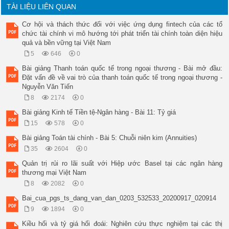
TÀI LIỆU LIÊN QUAN
Cơ hội và thách thức đối với việc ứng dụng fintech của các tổ
chức tài chính vi mô hướng tới phát triển tài chính toàn diện hiệu
quả và bền vững tại Việt Nam
5
646
0
Bài giảng Thanh toán quốc tế trong ngoại thương - Bài mở đầu:
Đặt vấn đề về vai trò của thanh toán quốc tế trong ngoại thương -
Nguyễn Văn Tiến
8
2174
0
Bài giảng Kinh tế Tiền tệ-Ngân hàng - Bài 11: Tỷ giá
15
578
0
Bài giảng Toán tài chính - Bài 5: Chuỗi niên kim (Annuities)
35
2604
0
Quản trị rủi ro lãi suất với Hiệp ước Basel tại các ngân hàng
thương mại Việt Nam
8
2082
0
Bai_cua_pgs_ts_dang_van_dan_0203_532533_20200917_020914
9
1894
0
Kiều hối và tỷ giá hối đoái: Nghiên cứu thực nghiệm tại các thị