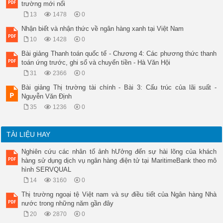
trường mới nổi
13
1478
0
Nhận biết và nhận thức về ngân hàng xanh tại Việt Nam
10
1428
0
Bài giảng Thanh toán quốc tế - Chương 4: Các phương thức thanh
toán ứng trước, ghi sổ và chuyển tiền - Hà Văn Hội
31
2366
0
Bài giảng Thị trường tài chính - Bài 3: Cấu trúc của lãi suất -
Nguyễn Văn Định
35
1236
0
TÀI LIỆU HAY
Nghiên cứu các nhân tố ảnh hƯởng đến sự hài lõng của khách
hàng sử dụng dịch vụ ngân hàng điện tử tại MaritimeBank theo mô
hình SERVQUAL
14
3160
0
Thị trường ngoại tệ Việt nam và sự điều tiết của Ngân hàng Nhà
nước trong những năm gần đây
20
2870
0