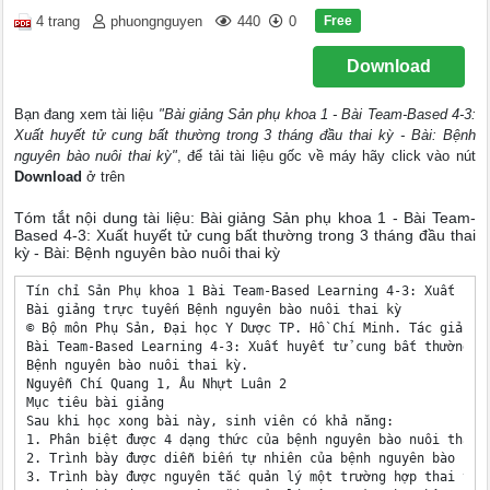
Free
4 trang
phuongnguyen
440
0
Download
Bạn đang xem tài liệu
"Bài giảng Sản phụ khoa 1 - Bài Team-Based 4-3:
Xuất huyết tử cung bất thường trong 3 tháng đầu thai kỳ - Bài: Bệnh
nguyên bào nuôi thai kỳ"
, để tải tài liệu gốc về máy hãy click vào nút
Download
ở trên
Tóm tắt nội dung tài liệu: Bài giảng Sản phụ khoa 1 - Bài Team-
Based 4-3: Xuất huyết tử cung bất thường trong 3 tháng đầu thai
kỳ - Bài: Bệnh nguyên bào nuôi thai kỳ
Tín chỉ Sản Phụ khoa 1 Bài Team-Based Learning 4-3: Xuất huyế
Bài giảng trực tuyến Bệnh nguyên bào nuôi thai kỳ 

© Bộ môn Phụ Sản, Đại học Y Dược TP. Hồ Chí Minh. Tác giả giữ
Bài Team-Based Learning 4-3: Xuất huyết tử cung bất thường tr
Bệnh nguyên bào nuôi thai kỳ. 

Nguyễn Chí Quang 1, Âu Nhựt Luân 2 

Mục tiêu bài giảng 

Sau khi học xong bài này, sinh viên có khả năng: 

1. Phân biệt được 4 dạng thức của bệnh nguyên bào nuôi thai k
2. Trình bày được diễn biến tự nhiên của bệnh nguyên bào nuôi
3. Trình bày được nguyên tắc quản lý một trường hợp thai trứn