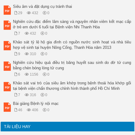
truyền đến từ 2 tinh trùng khác nhau. Trong trường hợp trứng 
Siêu âm và đặt dụng cụ tránh thai
 Trong thai trứng bán phần, cấu trúc bộ nhiễm sắc thể là 69 h
29
432
0
chất di truyền sẽ đến từ 2 tinh trùng khác nhau. Trong trường
nhân đôi. 

Nghiên cứu đặc điểm lâm sàng và nguyên nhân viêm kết mạc cấp
Ở Việt Nam, tần suất của thai trứng vào khoảng 1:200 thai kỳ.
ở trẻ em dưới 6 tuổi tại Bệnh viện Nhi Thanh Hóa
Tần suất của thai trứng thay đổi tùy chủng tộc. Với người Vi
7
432
0
suất của thai trứng khá thấp, chỉ vào khoảng 1:1000 trường hợ
trứng đóng một vai trò quan trọng, do khả năng diễn tiến thà
Khảo sát tỷ lệ hộ gia đình có nguồn nước sinh hoạt và nhà tiêu
bình thường, 15% diễn biến thành thai trứng xâm lấn, và có kh
hợp vệ sinh tại huyện Nông Cống, Thanh Hóa năm 2013
Khả năng diễn biến thành thai trứng xâm lấn hay choriocarcino
9
310
0
hướng diễn biến ác tính hơn. Thai trứng bán phần ít có khuynh
1

Nghiên cứu hiệu quả điều trị băng huyết sau sinh do đờ tử cung
 Giảng viên, Bộ môn Phụ Sản, Đại học Y Dược TP. Hồ Chí Minh.
bằng chèn bóng lòng tử cung
2

6
1156
0
 Giảng viên, Bộ môn Phụ Sản, Đại học Y Dược TP. Hồ Chí Minh.
Khảo sát vai trò của siêu âm khớp trong bệnh thoái hóa khớp gối
tại bệnh viện chấn thương chỉnh hình thành phố Hồ Chí Minh
7
316
0
Bài giảng Bệnh lý nội mạc
46
406
0
TÀI LIỆU HAY