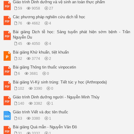
Giáo trình Dinh dưỡng và vệ sinh an toàn thực phẩm
59
9058
27
Các phương pháp nghiên cứu dịch tễ học
76
4662
4
Bài giảng Dịch tễ học: Sảng tuyển phát hiện sớm bệnh - Trần
Nguyễn Du
45
4050
4
Bài giảng Khử khuẩn, tiệt khuẩn
32
3774
2
Bài giảng Thông tin thuốc vinpocetin
6
3681
0
Bài giảng Vi-Ký sinh trùng: Tiết túc y học (Arthropoda)
102
3390
0
Giáo trình Dinh dưỡng người - Nguyễn Minh Thủy
140
3382
1
Giáo trình Viết và đọc tên thuốc
63
3380
1
Bài giảng Quá mẫn - Nguyễn Văn Đô
31
3332
1