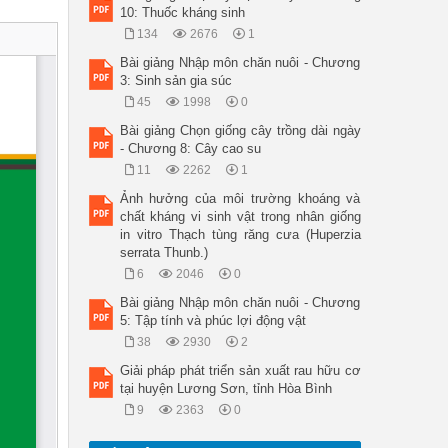
10: Thuốc kháng sinh
134
2676
1
Bài giảng Nhập môn chăn nuôi - Chương
3: Sinh sản gia súc
45
1998
0
Bài giảng Chọn giống cây trồng dài ngày
- Chương 8: Cây cao su
11
2262
1
Ảnh hưởng của môi trường khoáng và
chất kháng vi sinh vật trong nhân giống
in vitro Thạch tùng răng cưa (Huperzia
serrata Thunb.)
6
2046
0
Bài giảng Nhập môn chăn nuôi - Chương
5: Tập tính và phúc lợi động vật
38
2930
2
Giải pháp phát triển sản xuất rau hữu cơ
tại huyện Lương Sơn, tỉnh Hòa Bình
9
2363
0