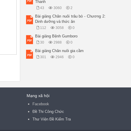
Thanh
43
3060
2
Bài giảng Chăn nuôi trâu bò - Chương 2:
Dinh dưỡng và thức ăn
112
3058
0
Bài giảng Bệnh Gumboro
30
2988
0
Bài giảng Chăn nuôi gia cầm
301
2946
0
Mạng xã hội
Facebook
Đề Thi Công Chức
Thư Viện Đề Kiểm Tra