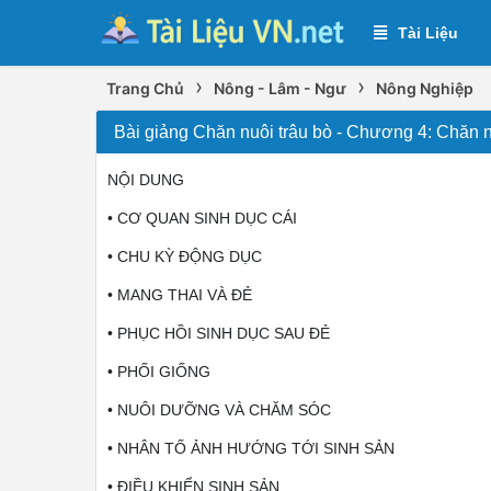
Tài Liệu
›
›
Trang Chủ
Nông - Lâm - Ngư
Nông Nghiệp
Bài giảng Chăn nuôi trâu bò - Chương 4: Chăn nu
NỘI DUNG
• CƠ QUAN SINH DỤC CÁI
• CHU KỲ ĐỘNG DỤC
• MANG THAI VÀ ĐẺ
• PHỤC HỒI SINH DỤC SAU ĐẺ
• PHỐI GIỐNG
• NUÔI DƯỠNG VÀ CHĂM SÓC
• NHÂN TỐ ẢNH HƯỚNG TỚI SINH SẢN
• ĐIỀU KHIỂN SINH SẢN