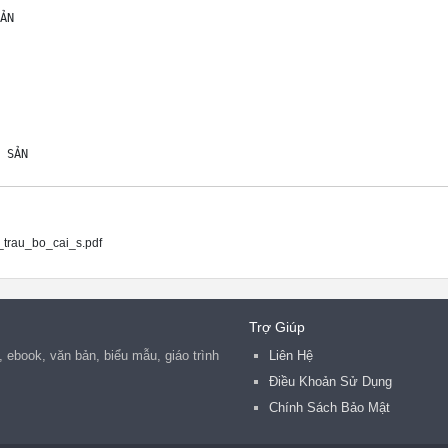
trau_bo_cai_s.pdf
Trợ Giúp
n, ebook, văn bản, biểu mẫu, giáo trình
Liên Hệ
Điều Khoản Sử Dụng
Chính Sách Bảo Mật