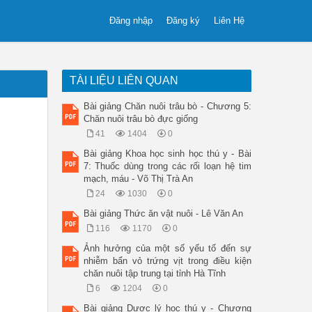
Đăng nhập
Đăng ký
Liên Hệ
TÀI LIỆU LIÊN QUAN
Bài giảng Chăn nuôi trâu bò - Chương 5:
Chăn nuôi trâu bò đực giống
41
1404
0
Bài giảng Khoa học sinh học thú y - Bài
7: Thuốc dùng trong các rối loạn hệ tim
mạch, máu - Võ Thị Trà An
24
1030
0
Bài giảng Thức ăn vật nuôi - Lê Văn An
116
1170
0
Ảnh hưởng của một số yếu tố đến sự
nhiễm bẩn vỏ trứng vịt trong điều kiện
chăn nuôi tập trung tại tỉnh Hà Tĩnh
6
1204
0
Bài giảng Dược lý học thú y - Chương