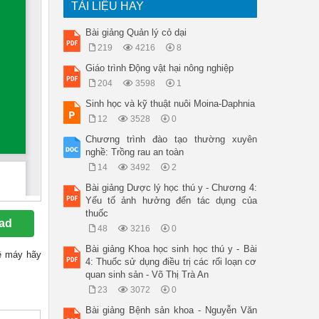
TÀI LIỆU HAY
Bài giảng Quản lý cỏ dại
219
4216
8
Giáo trình Động vật hại nông nghiệp
204
3598
1
Sinh học và kỹ thuật nuôi Moina-Daphnia
12
3528
0
Chương trình đào tạo thường xuyên
nghề: Trồng rau an toàn
14
3492
2
Bài giảng Dược lý học thú y - Chương 4:
Yếu tố ảnh hưởng đến tác dụng của
thuốc
ad
48
3216
0
Bài giảng Khoa học sinh học thú y - Bài
 về máy hãy
4: Thuốc sử dụng điều trị các rối loạn cơ
quan sinh sản - Võ Thị Trà An
23
3072
0
Bài giảng Bệnh sản khoa - Nguyễn Văn