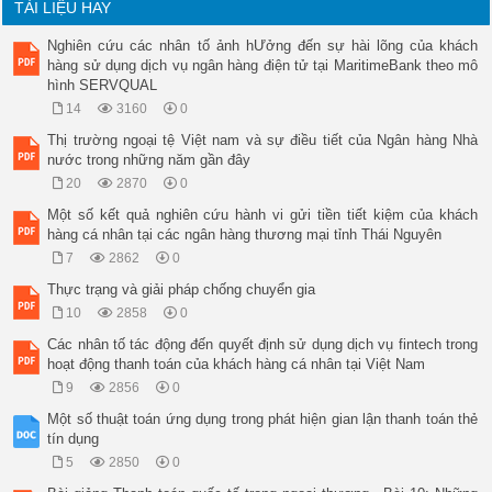
TÀI LIỆU HAY
lai. Sự biến động của tỷ số này liên quan đến 

những rủi ro của các nhân tố kinh tế vĩ mô là 

Nghiên cứu các nhân tố ảnh hƯởng đến sự hài lõng của khách
mối quan tâm của nghiên cứu. 

hàng sử dụng dịch vụ ngân hàng điện tử tại MaritimeBank theo mô
Ảnh hưởng rủi ro của các nhân tố kinh tế vĩ mô 

hình SERVQUAL
lên lợi tức của cổ phiếu/danh mục đầu tư đã 

nhận được sự quan tâm của các nhà nghiên cứu 

14
3160
0
trong nhiều thập kỷ kể từ khi Ross (1976) [1] 

Thị trường ngoại tệ Việt nam và sự điều tiết của Ngân hàng Nhà
phát triển lý thuyết định giá chênh lệch APT. 

nước trong những năm gần đây
Theo đó thì APT cung cấp một khung lý thuyết 

giải thích lợi tức kỳ vọng của một tài sản ở điều 

20
2870
0
kiện cân bằng như là một hàm tuyến tính của rủi 

Một số kết quả nghiên cứu hành vi gửi tiền tiết kiệm của khách
ro của tài sản với một tập hợp các nhân tố đại 

hàng cá nhân tại các ngân hàng thương mại tỉnh Thái Nguyên
diện cho các rủi ro của thị trường. Trong bài 

báo, tác giả không định rõ đó là nhân tố nào tuy 

7
2862
0
nhiên chúng ta có thể tìm thấy một tập hợp các 

Thực trạng và giải pháp chống chuyển gia
nhân tố này ở các nghiên cứu có liên quan. 

Theo các nghiên cứu [2]-[4] thì biến động của 

10
2858
0
lạm phát có ảnh hưởng đến lợi tức của tài sản. 

Các nhân tố tác động đến quyết định sử dụng dịch vụ fintech trong
Nghiên cứu của [2], [4], [5] chỉ ra rằng rủi ro 

hoạt động thanh toán của khách hàng cá nhân tại Việt Nam
của tỷ giá hối đoái có ảnh hưởng đến lợi tức của 

cổ phiếu. Biến động của tăng trưởng sản xuất 

9
2856
0
công nghiệp được [3], [6] chỉ ra là có ảnh 

Một số thuật toán ứng dụng trong phát hiện gian lận thanh toán thẻ
hưởng đến lợi tức của danh mục đầu tư. Lãi suất 

tín dụng
ngắn hạn chỉ số Nikkei và MSC được [4] chỉ ra 

là có ảnh đến lợi tức của chỉ số VNINDEX. Với 

5
2850
0
các nghiên cứu được tiến hành tại Việt Nam, 
