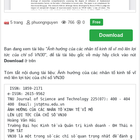
Free
5 trang
phuongnguyen
766
0
Download
Bạn đang xem tài liệu
"Ảnh hưởng của các nhân tố kinh tế vĩ mô lên lợi
tức của chỉ số VN30"
, để tải tài liệu gốc về máy hãy click vào nút
Download
ở trên
Tóm tắt nội dung tài liệu: Ảnh hưởng của các nhân tố kinh tế vĩ
mô lên lợi tức của chỉ số VN30
 ISSN: 1859-2171 

e-ISSN: 2615-9562 

TNU Journal of Science and Technology 225(07): 400 - 404 

400  Email: 
jst@tnu.edu.vn
ẢNH HƯỞNG CỦA CÁC NHÂN TỐ KINH TẾ VĨ MÔ 

LÊN LỢI TỨC CỦA CHỈ SỐ VN30 

Hoàng Văn Hải 

Trường Đại học Kinh tế và Quản trị kinh doanh - ĐH Thái nguyê
TÓM TẮT 

VN30 là một trong số các chỉ số quan trọng nhất để đánh giá s