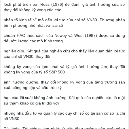
lệch phát triển bởi Ross (1976) để đánh giá ảnh hưởng của sự
thay đổi không kỳ vọng của các
nhân tố kinh tế vĩ mô đến lợi tức của chỉ số VN30. Phương pháp
bình phương nhỏ nhất với sai số
chuẩn HAC theo cách của Newey và West (1987) được sử dụng
để ước lượng các mô hình trong
nghiên cứu. Kết quả của nghiên cứu cho thấy liên quan đến lợi tức
của chỉ số VN30, thay đổi
không kỳ vọng của lạm phát và tỷ giá ảnh hưởng âm, thay đổi
không kỳ vọng của tỷ số S&P 500
ảnh hưởng dương, thay đổi không kỳ vọng của tăng trưởng sản
xuất công nghiệp và cấu trúc kỳ
hạn của lãi suất không ảnh hưởng. Kết quả của nghiên cứu là một
sự tham khảo có giá trị đối với
những nhà đầu tư và quản lý các quỹ chỉ số có tài sản cơ sở là chỉ
số VN30.
Từ khóa: Tài chính; lạm phát; tỷ giá; tăng trưởng sản xuất công