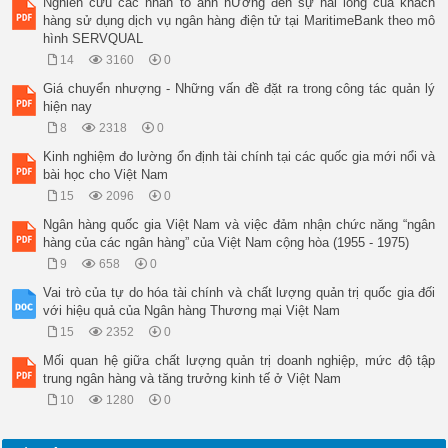
Nghiên cứu các nhân tố ảnh hƯởng đến sự hài lõng của khách
index is positively related, unexpected changes of industrial
hàng sử dụng dịch vụ ngân hàng điện tử tại MaritimeBank theo mô
have no influence. These findings are a valuable reference fo
hình SERVQUAL
traded funds taking the index as the basic asset. 

14
3160
0
Keywords: Finance; inflation; exchange rate; industrial produ
S&P500; VN30. 

Giá chuyển nhượng - Những vấn đề đặt ra trong công tác quản lý
Received: 30/4/2020; Revised: 05/6/2020; Published: 23/6/2020
hiện nay
Email: 
hoanghai@tueba.edu.vn
8
2318
0
Hoàng Văn Hải Tạp chí KHOA HỌC & CÔNG NGHỆ ĐHTN 225(07): 400 
 Email: 
jst@tnu.edu.vn
 401 

Kinh nghiệm đo lường ổn định tài chính tại các quốc gia mới nổi và
1. Giới thiệu 

bài học cho Việt Nam
Cùng với sự tăng trưởng cao của nền kinh tế 

15
2096
0
và sự hội nhập sâu, rộng của đất nước với nền 

kinh tế thế giới thì thị trường chứng khoán 

Ngân hàng quốc gia Việt Nam và việc đảm nhận chức năng “ngân
Việt Nam đang thu hút được sự quan tâm của 

hàng của các ngân hàng” của Việt Nam cộng hòa (1955 - 1975)
các nhà đầu tư trong và ngoài nước. Các công 

9
658
0
cụ tài chính để các nhà đầu tư tìm kiếm lợi 

nhuận cũng như phòng ngừa rủi ro theo sự 

Vai trò của tự do hóa tài chính và chất lượng quản trị quốc gia đối
phát triển của thị trường cũng ngày một 

với hiệu quả của Ngân hàng Thương mại Việt Nam
phong phú. Trong đó không thể không kể đến 

15
2352
0
sự ra đời của các quỹ chỉ số ETF (exchange 

trade fund). Trong số các chỉ số được cung 

Mối quan hệ giữa chất lượng quản trị doanh nghiệp, mức độ tập
cấp bởi sở giao dịch chứng khoán thành phố 

trung ngân hàng và tăng trưởng kinh tế ở Việt Nam
Hồ Chí Minh (HOSE) thì VN30 là một trong 

10
1280
0
số những chỉ số quan trọng nhất vì nó là tài 

sản cơ sở cho những quỹ chỉ số (ETF) và phái 

sinh chỉ số ở hiện tại cũng như trong tương 
